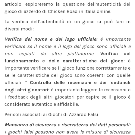
articolo, esploreremo la questione dell’autenticità del
gioco di azzerdo di Chicken Road in Italia online.
La verifica dell’autenticità di un gioco si può fare in
diversi modi:
Verifica del nome e del logo ufficiale
: è importante
verificare se il nome e il logo del gioco sono ufficiali e
non copiati da altre piattaforme.
Verifica del
funzionamento e delle caratteristiche del gioco
: è
importante verificare se il gioco funziona correttamente e
se le caratteristiche del gioco sono coerenti con quelle
ufficiali. *
Controllo delle recensioni e dei feedback
degli altri giocatori
: è importante leggere le recensioni e
i feedback degli altri giocatori per capire se il gioco è
considerato autentico e affidabile.
Pericoli associati ai Giochi di Azzardo Falsi
Mancanza di sicurezza e riservatezza dei dati personali
:
i giochi falsi possono non avere le misure di sicurezza