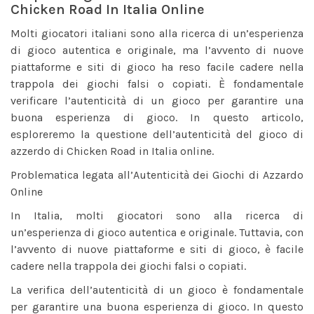
Chicken Road In Italia Online
Molti giocatori italiani sono alla ricerca di un’esperienza
di gioco autentica e originale, ma l’avvento di nuove
piattaforme e siti di gioco ha reso facile cadere nella
trappola dei giochi falsi o copiati. È fondamentale
verificare l’autenticità di un gioco per garantire una
buona esperienza di gioco. In questo articolo,
esploreremo la questione dell’autenticità del gioco di
azzerdo di Chicken Road in Italia online.
Problematica legata all’Autenticità dei Giochi di Azzardo
Online
In Italia, molti giocatori sono alla ricerca di
un’esperienza di gioco autentica e originale. Tuttavia, con
l’avvento di nuove piattaforme e siti di gioco, è facile
cadere nella trappola dei giochi falsi o copiati.
La verifica dell’autenticità di un gioco è fondamentale
per garantire una buona esperienza di gioco. In questo