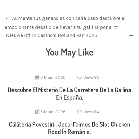
Aumenta tus ganancias con cada paso descubre el
emocionante desafío de llevar a tu gallina por el tr
Nieuwe Offlin Casino’s Holland van 2025
You May Like
6 Maio, 2026
View: 85
Descubre El Misterio De La Carretera De La Gallina
En España.
6 Maio, 2026
View: 94
Călătoria Povestirii: Jocul Faimos De Slot Chicken
Road În România.