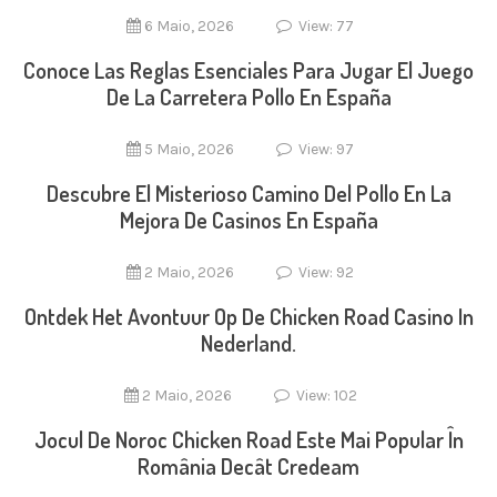
6 Maio, 2026
View: 77
Conoce Las Reglas Esenciales Para Jugar El Juego
De La Carretera Pollo En España
5 Maio, 2026
View: 97
Descubre El Misterioso Camino Del Pollo En La
Mejora De Casinos En España
2 Maio, 2026
View: 92
Ontdek Het Avontuur Op De Chicken Road Casino In
Nederland.
2 Maio, 2026
View: 102
Jocul De Noroc Chicken Road Este Mai Popular În
România Decât Credeam