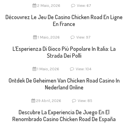
2 Maio, 2026
View: 67
Découvrez Le Jeu De Casino Chicken Road En Ligne
En France
1 Maio, 2026
View: 97
L’Esperienza Di Gioco Più Popolare In Italia: La
Strada Dei Polli
1 Maio, 2026
View: 104
Ontdek De Geheimen Van Chicken Road Casino In
Nederland Online
29 Abril, 2026
View: 85
Descubre La Experiencia De Juego En El
Renombrado Casino Chicken Road De España