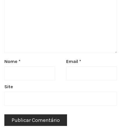
Nome
*
Email
*
Site