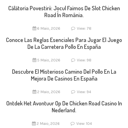
Călătoria Povestirii: Jocul Faimos De Slot Chicken
Road În România.
6 Maio, 2026
View: 78
Conoce Las Reglas Esenciales Para Jugar El Juego
De La Carretera Pollo En España
5 Maio, 2026
View: 98
Descubre El Misterioso Camino Del Pollo En La
Mejora De Casinos En España
2 Maio, 2026
View: 94
Ontdek Het Avontuur Op De Chicken Road Casino In
Nederland.
2 Maio, 2026
View: 104