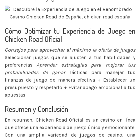
Cómo Optimizar tu Experiencia de Juego en
Chicken Road Oficial
Consejos para aprovechar al máximo la oferta de juegos
Seleccionar juegos que se ajusten a tus habilidades y
preferencias
Aprender estrategias para mejorar tus
probabilidades de ganar
Tácticas para manejar tus
finanzas de juego de manera efectiva + Establecer un
presupuesto y respetarlo + Evitar apego emocional a tus
apuestas
Resumen y Conclusión
En resumen, Chicken Road Oficial es un casino en línea
que ofrece una experiencia de juego única y emocionante.
Con una amplia variedad de juegos de casino, una