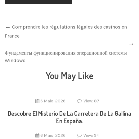
Comprendre les régulations légales des casinos en
France
Фундаменты функционирования операционной системы
Windows
You May Like
6 Maio, 2026
View: 87
Descubre El Misterio De La Carretera De La Gallina
En España.
6 Maio, 2026
View: 94