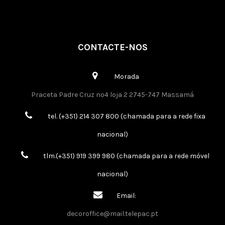
CONTACTE-NOS
Morada
Praceta Padre Cruz nº4 loja 2 2745-747 Massamá
tel. (+351) 214 307 800 (chamada para a rede fixa
nacional)
tlm.(+351) 919 399 980 (chamada para a rede móvel
nacional)
Email:
decoroffice@mail.telepac.pt