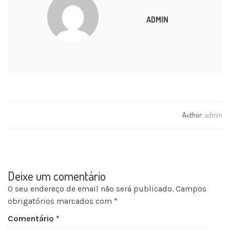
ADMIN
Author:
admin
Deixe um comentário
O seu endereço de email não será publicado.
Campos
obrigatórios marcados com
*
Comentário
*