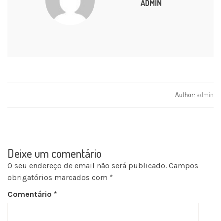
ADMIN
Author:
admin
Deixe um comentário
O seu endereço de email não será publicado.
Campos
obrigatórios marcados com
*
Comentário
*