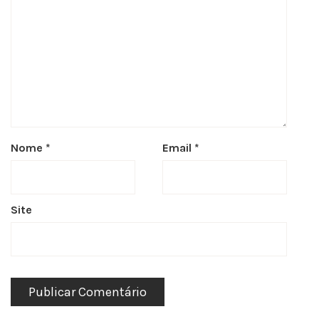
Nome
*
Email
*
Site