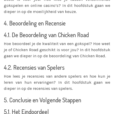
gokspelen en online casino’s? In dit hoofdstuk gaan we
dieper in op de moeilijkheid van keuze.
4. Beoordeling en Recensie
4.1. De Beoordeling van Chicken Road
Hoe beoordeel je de kwaliteit van een gokspel? Hoe weet
je of Chicken Road geschikt is voor jou? In dit hoofdstuk
gaan we dieper in op de beoordeling van Chicken Road.
4.2. Recensies van Spelers
Hoe lees je recensies van andere spelers en hoe kun je
leren van hun ervaringen? In dit hoofdstuk gaan we
dieper in op de recensies van spelers.
5. Conclusie en Volgende Stappen
5.1. Het Eindoordeel