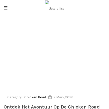
HOME
/
CHICKEN ROAD
/
ONTDEK HET AVONTUUR OP DE CHICKEN ROAD
CASINO IN NEDERLAND.
Category:
Chicken Road
2 Maio, 2026
Ontdek Het Avontuur Op De Chicken Road