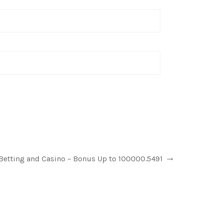
ts Betting and Casino – Bonus Up to 100000.5491