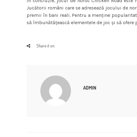
În concluzie, jocul de noroc Chicken Road este 
Jucătorii români care se adresează jocului de nor
premii în bani reali. Pentru a menține popularitat
să îmbunătățească elementele de joc și să ofere pr
Share it on:
ADMIN