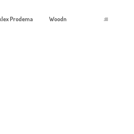
klex Prodema
Woodn
ÎN ROMÂNIA DECÂT CREDEAM