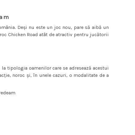
eam
omânia. Deși nu este un joc nou, pare să aibă un
roc Chicken Road atât de atractiv pentru jucătorii
m la tipologia oamenilor care se adresează acestui
cție, noroc și, în unele cazuri, o modalitate de a