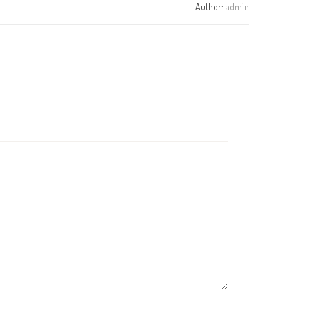
Author:
admin