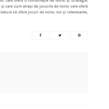
c care oferă o combinație de noroc și strategie.
i care sunt atrași de jocurile de noroc care oferă
rebuie să ofere jocuri de noroc noi și interesante,