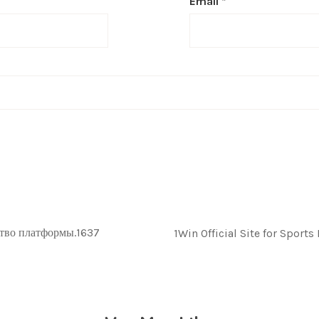
Email
*
ство платформы.1637
1Win Official Site for Spor