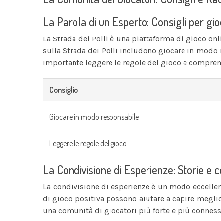
La Parola di un Esperto: Consigli per gio
La Strada dei Polli è una piattaforma di gioco onl
sulla Strada dei Polli includono giocare in modo r
importante leggere le regole del gioco e comprende
Consiglio
Giocare in modo responsabile
Leggere le regole del gioco
La Condivisione di Esperienze: Storie e co
La condivisione di esperienze è un modo eccellent
di gioco positiva possono aiutare a capire meglio 
una comunità di giocatori più forte e più conness