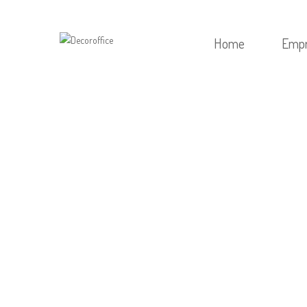
Home
Emp
HOME
/
CHICKEN 