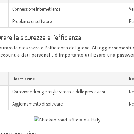
Connessione Internet lenta
Ve
Problema di software
Re
are la sicurezza e l’efficienza
rare la sicurezza e l’efficienza del gioco. Gli aggiornamenti
 account e dati personali, è importante utilizzare una passwo
Descrizione
Ri
Correzione di bug e miglioramento delle prestazioni
Ne
Aggiornamento di software
Ne
accomandazioni