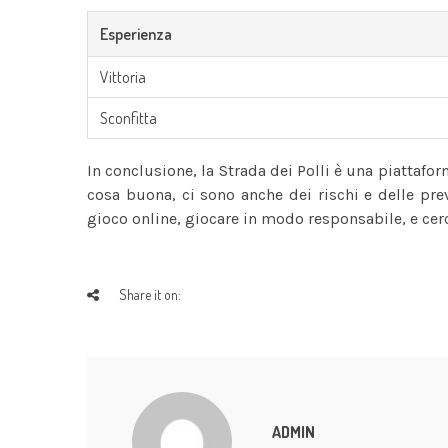
Esperienza
Vittoria
Sconfitta
In conclusione, la Strada dei Polli è una piattafo
cosa buona, ci sono anche dei rischi e delle pre
gioco online, giocare in modo responsabile, e cer
Share it on:
ADMIN