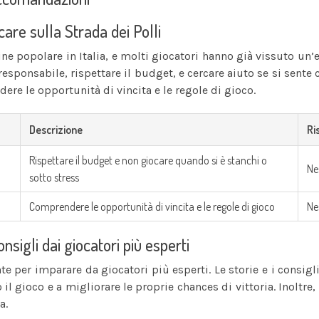
care sulla Strada dei Polli
ine popolare in Italia, e molti giocatori hanno già vissuto un’e
esponsabile, rispettare il budget, e cercare aiuto se si sente 
re le opportunità di vincita e le regole di gioco.
Descrizione
Ri
Rispettare il budget e non giocare quando si è stanchi o
Ne
sotto stress
Comprendere le opportunità di vincita e le regole di gioco
Ne
nsigli dai giocatori più esperti
e per imparare da giocatori più esperti. Le storie e i consigl
il gioco e a migliorare le proprie chances di vittoria. Inoltre,
a.