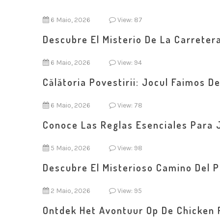
6 Maio, 2026
View: 87
Descubre El Misterio De La Carretera
6 Maio, 2026
View: 94
Călătoria Povestirii: Jocul Faimos D
6 Maio, 2026
View: 78
Conoce Las Reglas Esenciales Para 
5 Maio, 2026
View: 98
Descubre El Misterioso Camino Del P
2 Maio, 2026
View: 95
Ontdek Het Avontuur Op De Chicken 