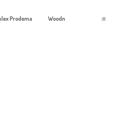
klex Prodema
Woodn
: LA STRADA DEI POLLI