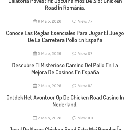
Călătoria Povestirii: Jocul Faimos De Slot Chicken
Road În România.
6 Maio, 2026
View: 77
Conoce Las Reglas Esenciales Para Jugar El Juego
De La Carretera Pollo En España
5 Maio, 2026
View: 97
Descubre El Misterioso Camino Del Pollo En La
Mejora De Casinos En España
2 Maio, 2026
View: 92
Ontdek Het Avontuur Op De Chicken Road Casino In
Nederland.
2 Maio, 2026
View: 101
Jocul De Noroc Chicken Road Este Mai Popular În