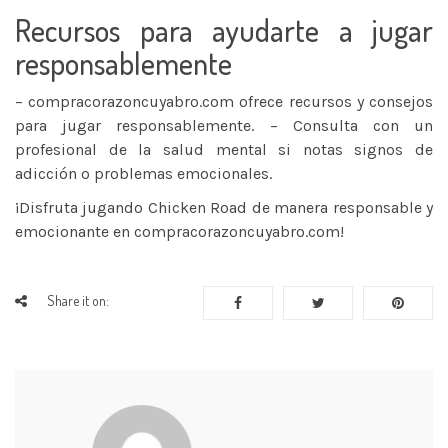
Recursos para ayudarte a jugar
responsablemente
–
compracorazoncuyabro.com
ofrece recursos y consejos
para jugar responsablemente. – Consulta con un
profesional de la salud mental si notas signos de
adicción o problemas emocionales.
¡Disfruta jugando Chicken Road de manera responsable y
emocionante en compracorazoncuyabro.com!
Share it on: