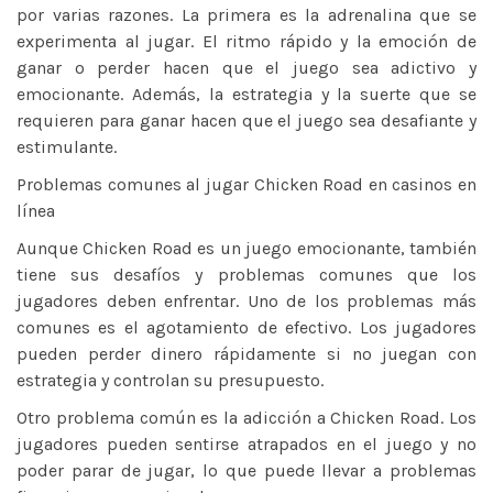
por varias razones. La primera es la adrenalina que se
experimenta al jugar. El ritmo rápido y la emoción de
ganar o perder hacen que el juego sea adictivo y
emocionante. Además, la estrategia y la suerte que se
requieren para ganar hacen que el juego sea desafiante y
estimulante.
Problemas comunes al jugar Chicken Road en casinos en
línea
Aunque Chicken Road es un juego emocionante, también
tiene sus desafíos y problemas comunes que los
jugadores deben enfrentar. Uno de los problemas más
comunes es el agotamiento de efectivo. Los jugadores
pueden perder dinero rápidamente si no juegan con
estrategia y controlan su presupuesto.
Otro problema común es la adicción a Chicken Road. Los
jugadores pueden sentirse atrapados en el juego y no
poder parar de jugar, lo que puede llevar a problemas