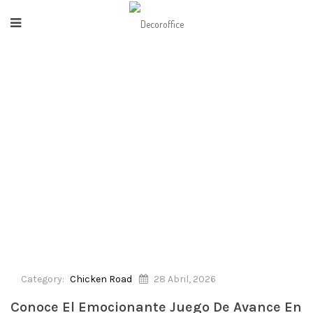
HOME
/
CHICKEN ROAD
/
CONOCE EL EMOCIONANTE JUEGO DE AVANCE EN
CHICKEN ROAD CASINO ESPAÑA
Category:
Chicken Road
28 Abril, 2026
Conoce El Emocionante Juego De Avance En