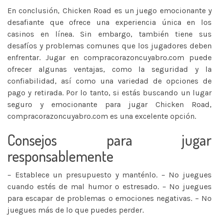
En conclusión, Chicken Road es un juego emocionante y
desafiante que ofrece una experiencia única en los
casinos en línea. Sin embargo, también tiene sus
desafíos y problemas comunes que los jugadores deben
enfrentar. Jugar en compracorazoncuyabro.com puede
ofrecer algunas ventajas, como la seguridad y la
confiabilidad, así como una variedad de opciones de
pago y retirada. Por lo tanto, si estás buscando un lugar
seguro y emocionante para jugar Chicken Road,
compracorazoncuyabro.com es una excelente opción.
Consejos para jugar
responsablemente
– Establece un presupuesto y manténlo. – No juegues
cuando estés de mal humor o estresado. – No juegues
para escapar de problemas o emociones negativas. – No
juegues más de lo que puedes perder.