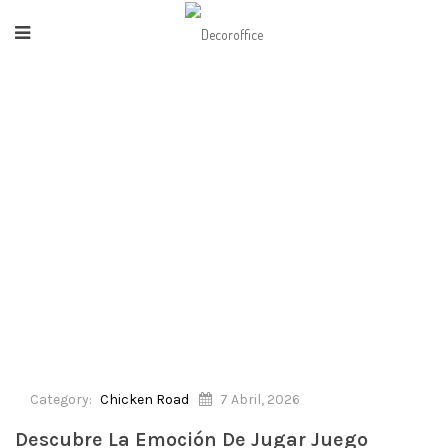
HOME
/
CHICKEN ROAD
/
DESCUBRE LA EMOCIÓN DE JUGAR JUEGO CHICKEN
ROAD EN ESPAÑA ONLINE
Category:
Chicken Road
7 Abril, 2026
Descubre La Emoción De Jugar Juego