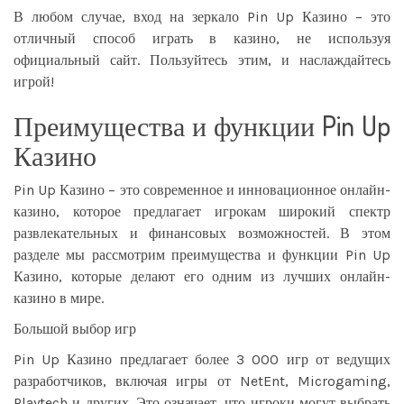
В любом случае, вход на зеркало Pin Up Казино – это
отличный способ играть в казино, не используя
официальный сайт. Пользуйтесь этим, и наслаждайтесь
игрой!
Преимущества и функции Pin Up
Казино
Pin Up Казино – это современное и инновационное онлайн-
казино, которое предлагает игрокам широкий спектр
развлекательных и финансовых возможностей. В этом
разделе мы рассмотрим преимущества и функции Pin Up
Казино, которые делают его одним из лучших онлайн-
казино в мире.
Большой выбор игр
Pin Up Казино предлагает более 3 000 игр от ведущих
разработчиков, включая игры от NetEnt, Microgaming,
Playtech и других. Это означает, что игроки могут выбрать