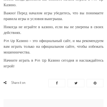
Казино.
Важно! Перед началом игры убедитесь, что вы понимаете
правила игры и условия выигрыша.
Никогда не играйте в казино, если вы не уверены в своих
действиях.
Pin Up Казино – это официальный сайт, и мы рекомендуем
вам играть только на официальном сайте, чтобы избежать
мошенничества.
Начните играть в Pin Up Казино сегодня и наслаждайтесь
игрой!
Share it on: