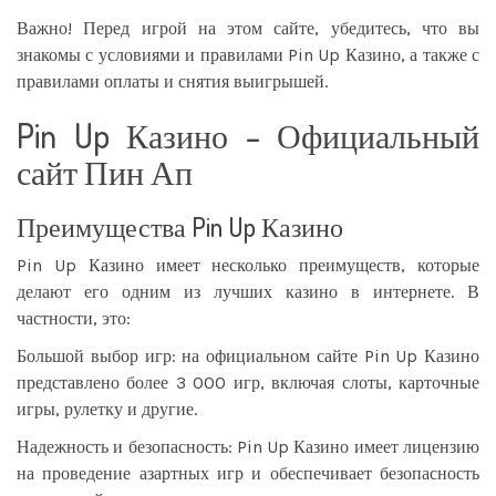
Важно! Перед игрой на этом сайте, убедитесь, что вы
знакомы с условиями и правилами Pin Up Казино, а также с
правилами оплаты и снятия выигрышей.
Pin Up Казино – Официальный
сайт Пин Ап
Преимущества Pin Up Казино
Pin Up Казино имеет несколько преимуществ, которые
делают его одним из лучших казино в интернете. В
частности, это:
Большой выбор игр: на официальном сайте Pin Up Казино
представлено более 3 000 игр, включая слоты, карточные
игры, рулетку и другие.
Надежность и безопасность: Pin Up Казино имеет лицензию
на проведение азартных игр и обеспечивает безопасность