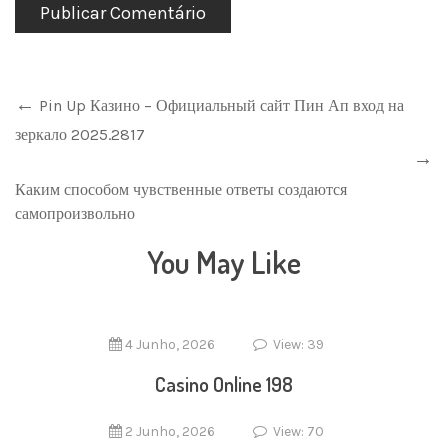
Pin Up Казино – Официальный сайт Пин Ап вход на
зеркало 2025.2817
Каким способом чувственные ответы создаются
самопроизвольно
You May Like
4 Junho, 2026
View: 39
Casino Online 198
2 Junho, 2026
View: 70