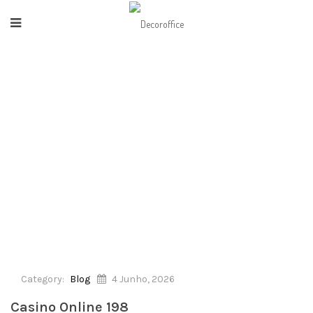
HOME
/
BLOG
/
CASINO ONLINE 198
Category:
Blog
4 Junho, 2026
Casino Online 198