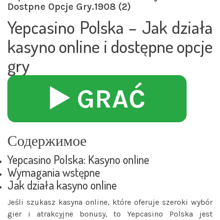
Dostpne Opcje Gry.1908 (2)
Yepcasino Polska – Jak działa
kasyno online i dostępne opcje
gry
▶️ GRAĆ
Содержимое
Yepcasino Polska: Kasyno online
Wymagania wstępne
Jak działa kasyno online
Jeśli szukasz kasyna online, które oferuje szeroki wybór
gier i atrakcyjne bonusy, to Yepcasino Polska jest