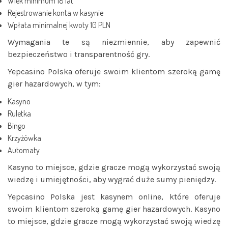
Wiek minimum 18 lat
Rejestrowanie konta w kasynie
Wpłata minimalnej kwoty 10 PLN
Wymagania te są niezmiennie, aby zapewnić
bezpieczeństwo i transparentność gry.
Yepcasino Polska oferuje swoim klientom szeroką gamę
gier hazardowych, w tym:
Kasyno
Ruletka
Bingo
Krzyżówka
Automaty
Kasyno to miejsce, gdzie gracze mogą wykorzystać swoją
wiedzę i umiejętności, aby wygrać duże sumy pieniędzy.
Yepcasino Polska jest kasynem online, które oferuje
swoim klientom szeroką gamę gier hazardowych. Kasyno
to miejsce, gdzie gracze mogą wykorzystać swoją wiedzę