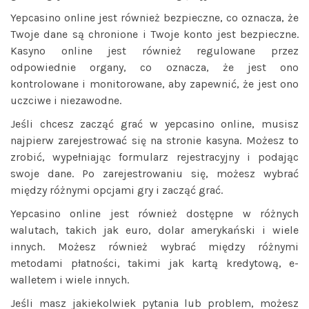
Yepcasino online jest również bezpieczne, co oznacza, że
Twoje dane są chronione i Twoje konto jest bezpieczne.
Kasyno online jest również regulowane przez
odpowiednie organy, co oznacza, że jest ono
kontrolowane i monitorowane, aby zapewnić, że jest ono
uczciwe i niezawodne.
Jeśli chcesz zacząć grać w yepcasino online, musisz
najpierw zarejestrować się na stronie kasyna. Możesz to
zrobić, wypełniając formularz rejestracyjny i podając
swoje dane. Po zarejestrowaniu się, możesz wybrać
między różnymi opcjami gry i zacząć grać.
Yepcasino online jest również dostępne w różnych
walutach, takich jak euro, dolar amerykański i wiele
innych. Możesz również wybrać między różnymi
metodami płatności, takimi jak kartą kredytową, e-
walletem i wiele innych.
Jeśli masz jakiekolwiek pytania lub problem, możesz