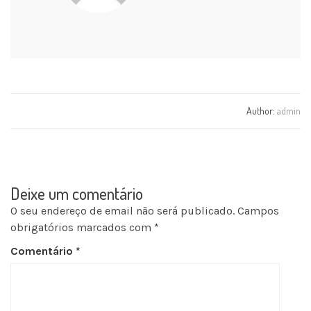
Author:
admin
Deixe um comentário
O seu endereço de email não será publicado.
Campos
obrigatórios marcados com
*
Comentário
*