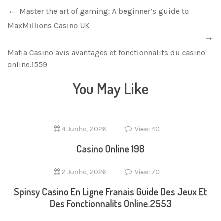
Master the art of gaming: A beginner’s guide to
MaxMillions Casino UK
Mafia Casino avis avantages et fonctionnalits du casino
online.1559
You May Like
4 Junho, 2026
View: 40
Casino Online 198
2 Junho, 2026
View: 70
Spinsy Casino En Ligne Franais Guide Des Jeux Et
Des Fonctionnalits Online.2553