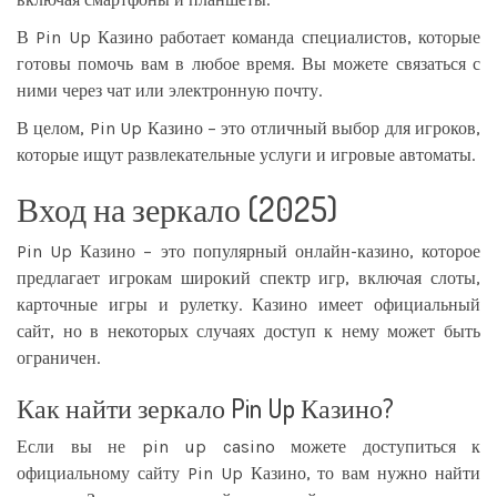
В Pin Up Казино работает команда специалистов, которые
готовы помочь вам в любое время. Вы можете связаться с
ними через чат или электронную почту.
В целом, Pin Up Казино – это отличный выбор для игроков,
которые ищут развлекательные услуги и игровые автоматы.
Вход на зеркало (2025)
Pin Up Казино – это популярный онлайн-казино, которое
предлагает игрокам широкий спектр игр, включая слоты,
карточные игры и рулетку. Казино имеет официальный
сайт, но в некоторых случаях доступ к нему может быть
ограничен.
Как найти зеркало Pin Up Казино?
Если вы не
pin up casino
можете доступиться к
официальному сайту Pin Up Казино, то вам нужно найти