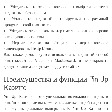
Убедитесь, что зеркало, которое вы выбрали, является
надежным и безопасным.
Установите надежный антивирусный программный
продукт на свой компьютер.
Убедитесь, что ваш компьютер имеет последнюю версию
операционной системы.
Играйте только на официальных играх, которые
лицензированы Pin Up Казино.
Вам также рекомендуется использовать надежный способ
оплаты,such as Visa или Mastercard, и не открывать
доступ к вашим аккаунтам на других сайтах.
Преимущества и функции Pin Up
Казино
Pin Up Казино – это уникальная возможность играть в
онлайн-казино, где вы можете насладиться игрой на деньги
и получать реальные выигрыши. В Pin Up Казино вы