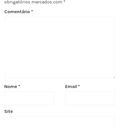
obrigatórios marcados com
*
Comentário
*
Nome
*
Email
*
Site