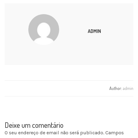
ADMIN
Author:
admin
Deixe um comentário
O seu endereço de email não será publicado.
Campos