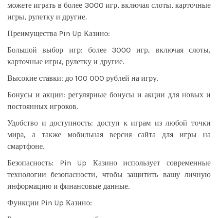
можете играть в более 3000 игр, включая слоты, карточные
игры, рулетку и другие.
Преимущества Pin Up Казино:
Большой выбор игр: более 3000 игр, включая слоты,
карточные игры, рулетку и другие.
Высокие ставки: до 100 000 рублей на игру.
Бонусы и акции: регулярные бонусы и акции для новых и
постоянных игроков.
Удобство и доступность: доступ к играм из любой точки
мира, а также мобильная версия сайта для игры на
смартфоне.
Безопасность: Pin Up Казино использует современные
технологии безопасности, чтобы защитить вашу личную
информацию и финансовые данные.
Функции Pin Up Казино: