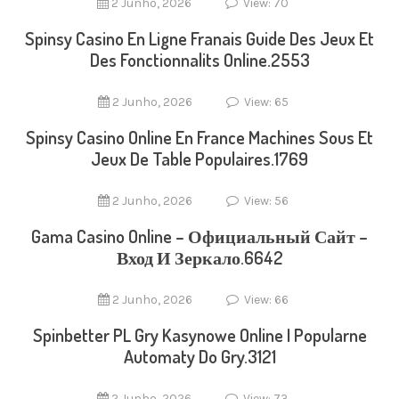
2 Junho, 2026
View: 70
Spinsy Casino En Ligne Franais Guide Des Jeux Et
Des Fonctionnalits Online.2553
2 Junho, 2026
View: 65
Spinsy Casino Online En France Machines Sous Et
Jeux De Table Populaires.1769
2 Junho, 2026
View: 56
Gama Casino Online – Официальный Сайт –
Вход И Зеркало.6642
2 Junho, 2026
View: 66
Spinbetter PL Gry Kasynowe Online I Popularne
Automaty Do Gry.3121
2 Junho, 2026
View: 73