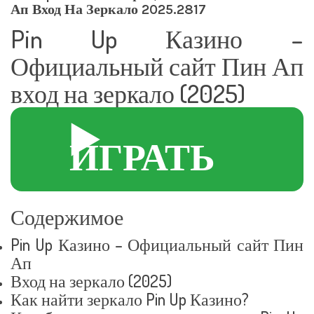
Ап Вход На Зеркало 2025.2817
Pin Up Казино –
Официальный сайт Пин Ап
вход на зеркало (2025)
▶️
ИГРАТЬ
Содержимое
Pin Up Казино – Официальный сайт Пин
Ап
Вход на зеркало (2025)
Как найти зеркало Pin Up Казино?