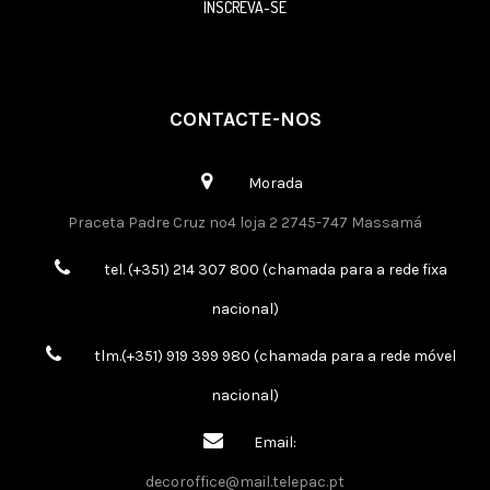
INSCREVA-SE
CONTACTE-NOS
Morada
Praceta Padre Cruz nº4 loja 2 2745-747 Massamá
tel. (+351) 214 307 800 (chamada para a rede fixa
nacional)
tlm.(+351) 919 399 980 (chamada para a rede móvel
nacional)
Email:
decoroffice@mail.telepac.pt