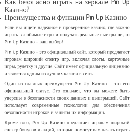
Как безопасно играть на зеркале Pin Up
Казино?
Преимущества и функции Pin Up Казино
Если вы ищете надежное и проверенное казино, где можно
играть в любимые игры и получать реальные выигрыши, то
Pin Up Казино – ваш выбор!
Pin Up Казино – это официальный сайт, который предлагает
игрокам широкий спектр игр, включая слоты, карточные
игры, рулетку и другие. Сайт имеет официальную лицензию
и является одним из лучших казино в сети.
Один из главных преимуществ Pin Up Казино – это его
официальный статус. Это означает, что вы можете быть
уверены в безопасности своих данных и выигрышей. Сайт
использует современные технологии для обеспечения
безопасности игроков и защиты их информации.
Кроме того, Pin Up Казино предлагает игрокам широкий
спектр бонусов и акций, которые помогут вам начать играть