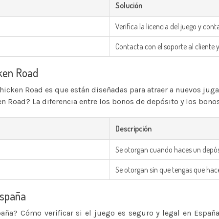
Solución
Verifica la licencia del juego y cont
Contacta con el soporte al cliente
cken Road
 Chicken Road es que están diseñadas para atraer a nuevos jug
 Road? La diferencia entre los bonos de depósito y los bonos 
Descripción
Se otorgan cuando haces un depósi
Se otorgan sin que tengas que hace
España
aña? Cómo verificar si el juego es seguro y legal en Españ