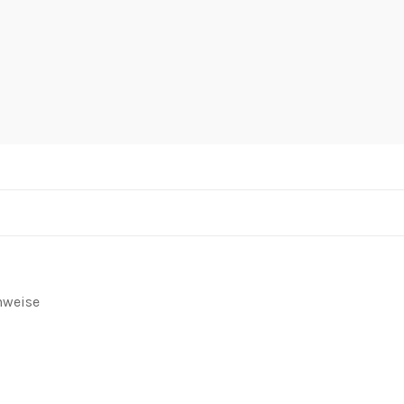
nweise