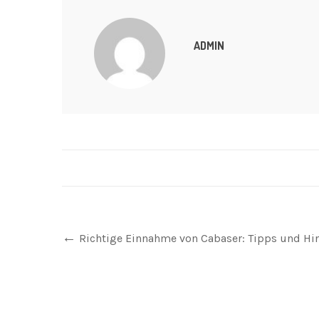
ADMIN
Richtige Einnahme von Cabaser: Tipps und Hi