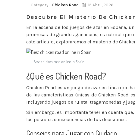
Category:
Chicken Road
15 Abril, 2026
Descubre El Misterio De Chicke
En la escena de los juegos de azar en España, u
promesas de grandes ganancias, es natural que 
este artículo, exploraremos el misterio de Chick
Best chicken road online in Spain
¿Qué es Chicken Road?
Chicken Road es un juego de azar en línea que h
de las características únicas de Chicken Road e
incluyendo juegos de ruleta, tragamonedas y jue
Sin embargo, es importante tener en cuenta que,
las posibles consecuencias de tus decisiones.
Consejos para Jugar con Cuidado