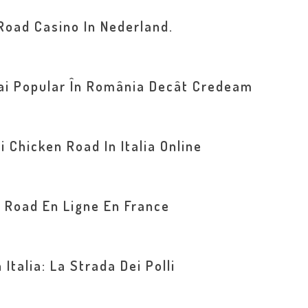
Road Casino In Nederland.
ai Popular În România Decât Credeam
i Chicken Road In Italia Online
 Road En Ligne En France
Italia: La Strada Dei Polli