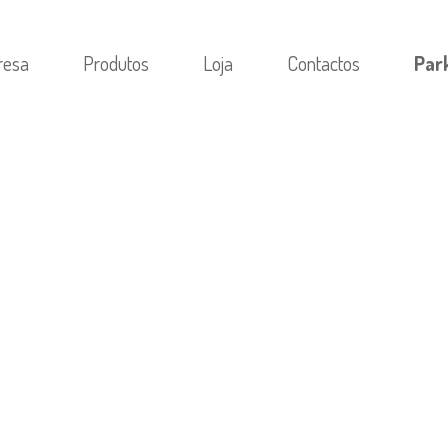
resa
Produtos
Loja
Contactos
Par
AD
/
DESCUBRE EL MISTERIO DE CHICKEN ROAD: EL JU