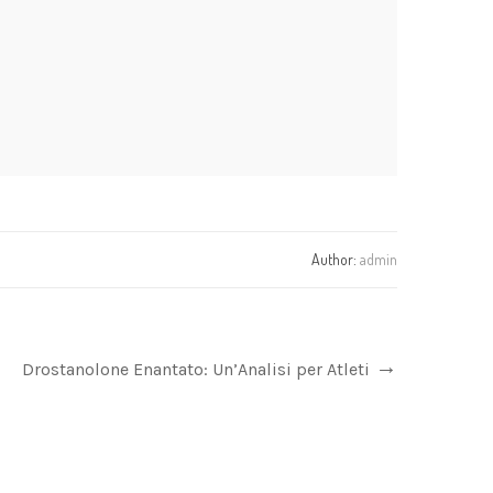
Author:
admin
Drostanolone Enantato: Un’Analisi per Atleti