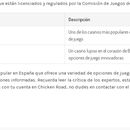
e están licenciados y regulados por la Comisión de Juegos d
Descripción
Uno de los casinos más populares 
de juego.
Un casino lujoso en el corazón de
opciones de juego innovadoras.
pular en España que ofrece una variedad de opciones de jue
nes informadas. Recuerda leer la crítica de los expertos, es
 con tu cuenta en Chicken Road, no dudes en contactar con el s