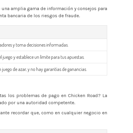
 una amplia gama de información y consejos para
ta bancaria de los riesgos de fraude.
ugadores y toma decisiones informadas.
el juego y establece un límite para tus apuestas.
n juego de azar, y no hay garantías de ganancias.
itas los problemas de pago en Chicken Road? La
ulado por una autoridad competente.
rtante recordar que, como en cualquier negocio en