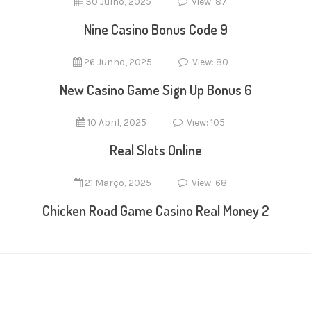
30 Julho, 2025
View: 87
Nine Casino Bonus Code 9
26 Junho, 2025
View: 80
New Casino Game Sign Up Bonus 6
10 Abril, 2025
View: 105
Real Slots Online
21 Março, 2025
View: 68
Chicken Road Game Casino Real Money 2