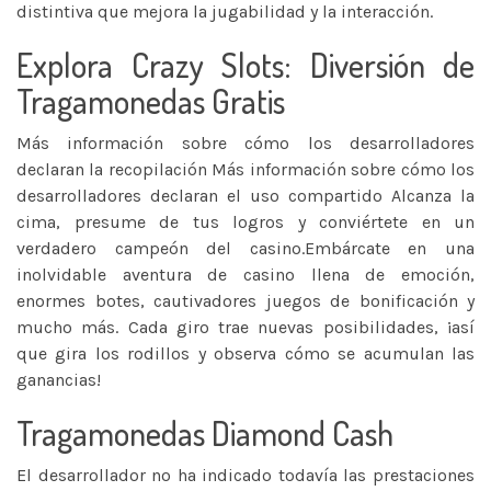
distintiva que mejora la jugabilidad y la interacción.
Explora Crazy Slots: Diversión de
Tragamonedas Gratis
Más información sobre cómo los desarrolladores
declaran la recopilación Más información sobre cómo los
desarrolladores declaran el uso compartido Alcanza la
cima, presume de tus logros y conviértete en un
verdadero campeón del casino.Embárcate en una
inolvidable aventura de casino llena de emoción,
enormes botes, cautivadores juegos de bonificación y
mucho más. Cada giro trae nuevas posibilidades, ¡así
que gira los rodillos y observa cómo se acumulan las
ganancias!
Tragamonedas Diamond Cash
El desarrollador no ha indicado todavía las prestaciones