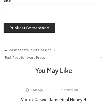
Site
cash fanatic slots casino 6
Test Post for WordPress
You May Like
16 Março, 2026
View: 99
Vortex Casino Game Real Money 9