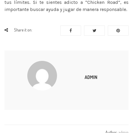
tus límites. Si te sientes adicto a “Chicken Road”, es
importante buscar ayuda y jugar de manera responsable.
Share it on:
ADMIN
Author:
admin