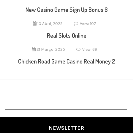
New Casino Game Sign Up Bonus 6
10 Abril, 2025
View: 107
Real Slots Online
21 Março, 2025
View: 69
Chicken Road Game Casino Real Money 2
NEWSLETTER