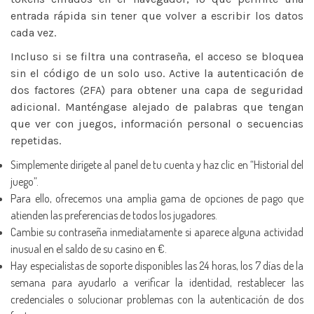
entrada rápida sin tener que volver a escribir los datos
cada vez.
Incluso si se filtra una contraseña, el acceso se bloquea
sin el código de un solo uso. Active la autenticación de
dos factores (2FA) para obtener una capa de seguridad
adicional. Manténgase alejado de palabras que tengan
que ver con juegos, información personal o secuencias
repetidas.
Simplemente dirígete al panel de tu cuenta y haz clic en “Historial del
juego”.
Para ello, ofrecemos una amplia gama de opciones de pago que
atienden las preferencias de todos los jugadores.
Cambie su contraseña inmediatamente si aparece alguna actividad
inusual en el saldo de su casino en €.
Hay especialistas de soporte disponibles las 24 horas, los 7 días de la
semana para ayudarlo a verificar la identidad, restablecer las
credenciales o solucionar problemas con la autenticación de dos