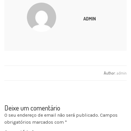
ADMIN
Author:
admin
Deixe um comentário
O seu endereço de email não será publicado.
Campos
obrigatórios marcados com
*