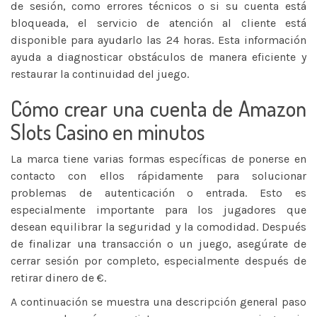
de sesión, como errores técnicos o si su cuenta está
bloqueada, el servicio de atención al cliente está
disponible para ayudarlo las 24 horas. Esta información
ayuda a diagnosticar obstáculos de manera eficiente y
restaurar la continuidad del juego.
Cómo crear una cuenta de Amazon
Slots Casino en minutos
La marca tiene varias formas específicas de ponerse en
contacto con ellos rápidamente para solucionar
problemas de autenticación o entrada. Esto es
especialmente importante para los jugadores que
desean equilibrar la seguridad y la comodidad. Después
de finalizar una transacción o un juego, asegúrate de
cerrar sesión por completo, especialmente después de
retirar dinero de €.
A continuación se muestra una descripción general paso