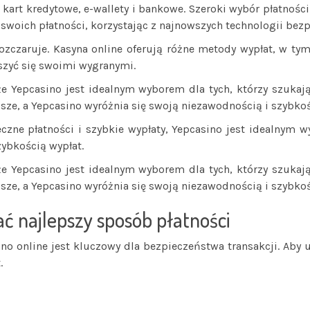
kart kredytowe, e-wallety i bankowe. Szeroki wybór płatnośc
woich płatności, korzystając z najnowszych technologii bez
rozczaruje. Kasyna online oferują różne metody wypłat, w tym
szyć się swoimi wygranymi.
 że Yepcasino jest idealnym wyborem dla tych, którzy szuka
jsze, a Yepcasino wyróżnia się swoją niezawodnością i szybkoś
eczne płatności i szybkie wypłaty, Yepcasino jest idealnym 
zybkością wypłat.
 że Yepcasino jest idealnym wyborem dla tych, którzy szuka
jsze, a Yepcasino wyróżnia się swoją niezawodnością i szybkoś
ać najlepszy sposób płatności
no online jest kluczowy dla bezpieczeństwa transakcji. Aby 
.