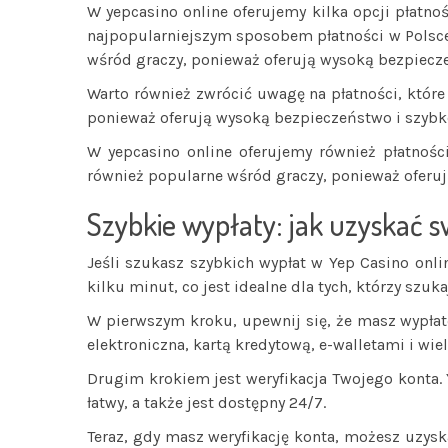
W yepcasino online oferujemy kilka opcji płatnoś
najpopularniejszym sposobem płatności w Polsce. 
wśród graczy, ponieważ oferują wysoką bezpiecze
Warto również zwrócić uwagę na płatności, które
ponieważ oferują wysoką bezpieczeństwo i szybk
W yepcasino online oferujemy również płatności
również popularne wśród graczy, ponieważ oferuj
Szybkie wypłaty: jak uzyskać 
Jeśli szukasz szybkich wypłat w Yep Casino onl
kilku minut, co jest idealne dla tych, którzy szuk
W pierwszym kroku, upewnij się, że masz wypłatę
elektroniczna, kartą kredytową, e-walletami i wiel
Drugim krokiem jest weryfikacja Twojego konta. Y
łatwy, a także jest dostępny 24/7.
Teraz, gdy masz weryfikację konta, możesz uzys