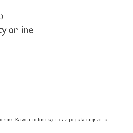
2)
ty online
orem. Kasyna online są coraz popularniejsze, a