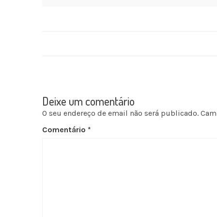
Deixe um comentário
O seu endereço de email não será publicado.
Camp
Comentário
*