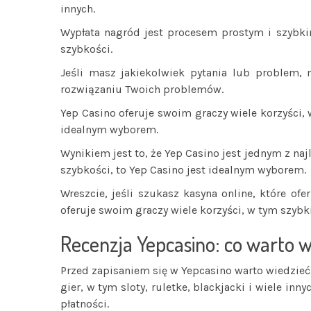
innych.
Wypłata nagród jest procesem prostym i szybkim
szybkości.
Jeśli masz jakiekolwiek pytania lub problem,
rozwiązaniu Twoich problemów.
Yep Casino oferuje swoim graczy wiele korzyści, w
idealnym wyborem.
Wynikiem jest to, że Yep Casino jest jednym z naj
szybkości, to Yep Casino jest idealnym wyborem.
Wreszcie, jeśli szukasz kasyna online, które of
oferuje swoim graczy wiele korzyści, w tym szybki
Recenzja Yepcasino: co warto w
Przed zapisaniem się w Yepcasino warto wiedzieć,
gier, w tym sloty, ruletke, blackjacki i wiele in
płatności.