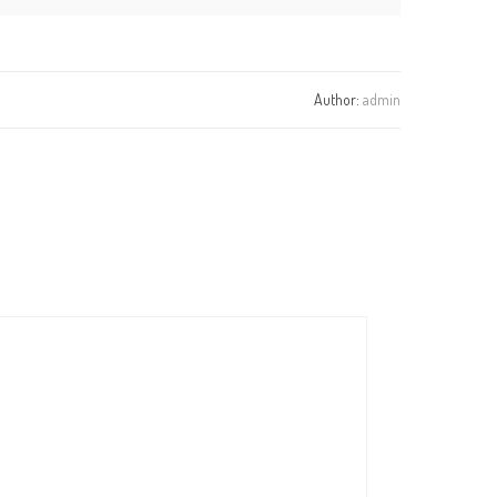
Author:
admin