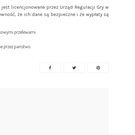
 jest licencjonowane przez Urząd Regulacji Gry w
wność, że ich dane są bezpieczne i że wypłaty są
nkowymi przelewami.
ne przez państwo.