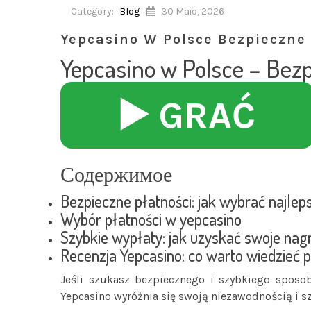
Category:
Blog
30 Maio, 2026
Yepcasino W Polsce Bezpieczne 
Yepcasino w Polsce – Bezp
▶️ GRAĆ
Содержимое
Bezpieczne płatności: jak wybrać najlep
Wybór płatności w yepcasino
Szybkie wypłaty: jak uzyskać swoje nag
Recenzja Yepcasino: co warto wiedzieć 
Jeśli szukasz bezpiecznego i szybkiego sposob
Yepcasino wyróżnia się swoją niezawodnością i s