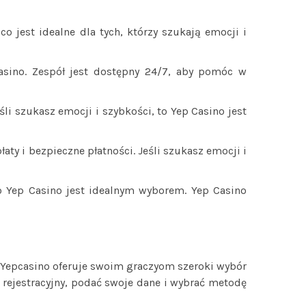
 jest idealne dla tych, którzy szukają emocji i
asino. Zespół jest dostępny 24/7, aby pomóc w
śli szukasz emocji i szybkości, to Yep Casino jest
aty i bezpieczne płatności. Jeśli szukasz emocji i
 to Yep Casino jest idealnym wyborem. Yep Casino
e. Yepcasino oferuje swoim graczyom szeroki wybór
rz rejestracyjny, podać swoje dane i wybrać metodę