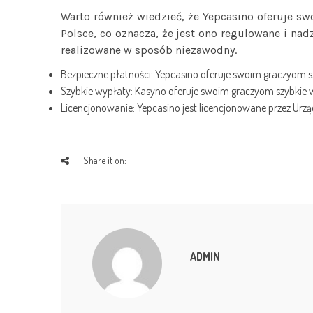
Warto również wiedzieć, że Yepcasino oferuje sw
Polsce, co oznacza, że jest ono regulowane i na
realizowane w sposób niezawodny.
Bezpieczne płatności: Yepcasino oferuje swoim graczyom 
Szybkie wypłaty: Kasyno oferuje swoim graczyom szybkie wy
Licencjonowanie: Yepcasino jest licencjonowane przez Urzą
Share it on:
ADMIN