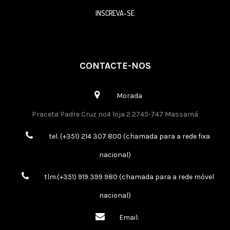
INSCREVA-SE
CONTACTE-NOS
Morada
Praceta Padre Cruz nº4 loja 2 2745-747 Massamá
tel. (+351) 214 307 800 (chamada para a rede fixa
nacional)
tlm.(+351) 919 399 980 (chamada para a rede móvel
nacional)
Email: