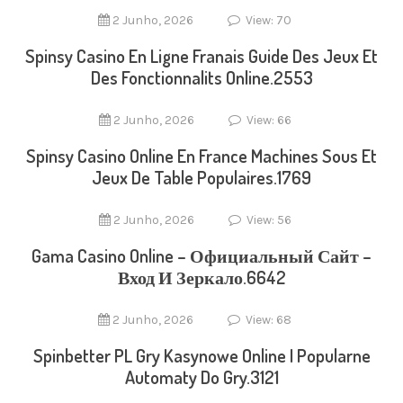
2 Junho, 2026
View: 70
Spinsy Casino En Ligne Franais Guide Des Jeux Et
Des Fonctionnalits Online.2553
2 Junho, 2026
View: 66
Spinsy Casino Online En France Machines Sous Et
Jeux De Table Populaires.1769
2 Junho, 2026
View: 56
Gama Casino Online – Официальный Сайт –
Вход И Зеркало.6642
2 Junho, 2026
View: 68
Spinbetter PL Gry Kasynowe Online I Popularne
Automaty Do Gry.3121