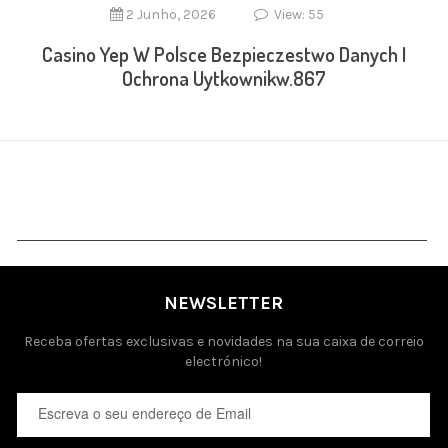
2 Junho, 2026
View: 55
Casino Yep W Polsce Bezpieczestwo Danych I
Ochrona Uytkownikw.867
NEWSLETTER
Receba ofertas exclusivas e novidades na sua caixa de correio
electrónico!