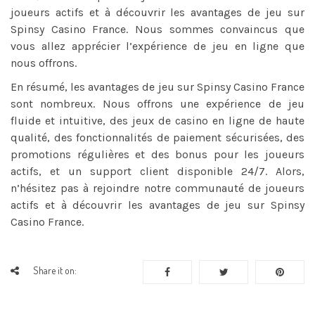
joueurs actifs et à découvrir les avantages de jeu sur
Spinsy Casino France. Nous sommes convaincus que
vous allez apprécier l’expérience de jeu en ligne que
nous offrons.
En résumé, les avantages de jeu sur Spinsy Casino France
sont nombreux. Nous offrons une expérience de jeu
fluide et intuitive, des jeux de casino en ligne de haute
qualité, des fonctionnalités de paiement sécurisées, des
promotions régulières et des bonus pour les joueurs
actifs, et un support client disponible 24/7. Alors,
n’hésitez pas à rejoindre notre communauté de joueurs
actifs et à découvrir les avantages de jeu sur Spinsy
Casino France.
Share it on: