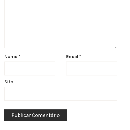
Nome
*
Email
*
Site