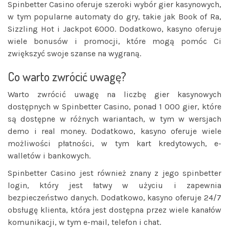
Spinbetter Casino oferuje szeroki wybór gier kasynowych,
w tym popularne automaty do gry, takie jak Book of Ra,
Sizzling Hot i Jackpot 6000. Dodatkowo, kasyno oferuje
wiele bonusów i promocji, które mogą pomóc Ci
zwiększyć swoje szanse na wygraną.
Co warto zwrócić uwagę?
Warto zwrócić uwagę na liczbę gier kasynowych
dostępnych w Spinbetter Casino, ponad 1 000 gier, które
są dostępne w różnych wariantach, w tym w wersjach
demo i real money. Dodatkowo, kasyno oferuje wiele
możliwości płatności, w tym kart kredytowych, e-
walletów i bankowych.
Spinbetter Casino jest również znany z jego spinbetter
login, który jest łatwy w użyciu i zapewnia
bezpieczeństwo danych. Dodatkowo, kasyno oferuje 24/7
obsługę klienta, która jest dostępna przez wiele kanałów
komunikacji, w tym e-mail, telefon i chat.