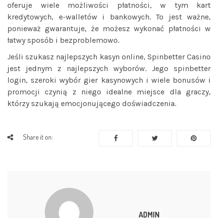
oferuje wiele możliwości płatności, w tym kart
kredytowych, e-walletów i bankowych. To jest ważne,
ponieważ gwarantuje, że możesz wykonać płatności w
łatwy sposób i bezproblemowo.
Jeśli szukasz najlepszych kasyn online, Spinbetter Casino
jest jednym z najlepszych wyborów. Jego spinbetter
login, szeroki wybór gier kasynowych i wiele bonusów i
promocji czynią z niego idealne miejsce dla graczy,
którzy szukają emocjonującego doświadczenia.
Share it on:
ADMIN