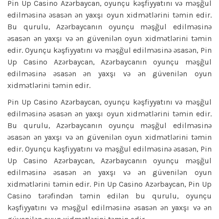
Pin Up Casino Azərbaycan, oyunçu kəşfiyyatını və məşğul
edilməsinə əsasən ən yaxşı oyun xidmətlərini təmin edir.
Bu qurulu, Azərbaycanın oyunçu məşğul edilməsinə
əsasən ən yaxşı və ən güvenilən oyun xidmətlərini təmin
edir. Oyunçu kəşfiyyatını və məşğul edilməsinə əsasən, Pin
Up Casino Azərbaycan, Azərbaycanın oyunçu məşğul
edilməsinə əsasən ən yaxşı və ən güvenilən oyun
xidmətlərini təmin edir.
Pin Up Casino Azərbaycan, oyunçu kəşfiyyatını və məşğul
edilməsinə əsasən ən yaxşı oyun xidmətlərini təmin edir.
Bu qurulu, Azərbaycanın oyunçu məşğul edilməsinə
əsasən ən yaxşı və ən güvenilən oyun xidmətlərini təmin
edir. Oyunçu kəşfiyyatını və məşğul edilməsinə əsasən, Pin
Up Casino Azərbaycan, Azərbaycanın oyunçu məşğul
edilməsinə əsasən ən yaxşı və ən güvenilən oyun
xidmətlərini təmin edir. Pin Up Casino Azərbaycan, Pin Up
Casino tərəfindən təmin edilən bu qurulu, oyunçu
kəşfiyyatını və məşğul edilməsinə əsasən ən yaxşı və ən