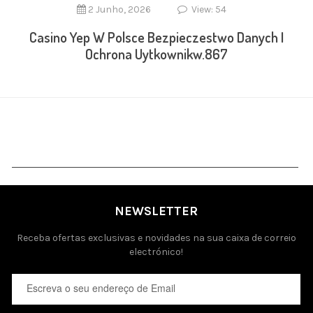
2 Junho, 2026
View: 54
Casino Yep W Polsce Bezpieczestwo Danych I
Ochrona Uytkownikw.867
NEWSLETTER
Receba ofertas exclusivas e novidades na sua caixa de correio
electrónico!