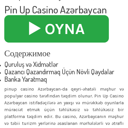
Pin Up Casino Azərbaycan
▶️ OYNA
Содержимое
Quruluş və Xidmətlər
Qazancı Qazandırmaq Üçün Növli Qaydalar
Banka Yaratmaq
pinup
casino Azərbaycan-da qeyri-əhatəli məşhur və
populyar casino tərəfindən təqdim olunur. Pin Up Casino
Azərbaycan istifadəçilərə ən yaxşı və mürəkkəb oyunlarla
müraciət etmək üçün təhlükəsiz və təhlükəsiz bir
platforma təqdim edir. Bu casino, Azərbaycanın məşhur
və təbii turizm yerlərinə əsaslanan mərhələlərli və ətraflı