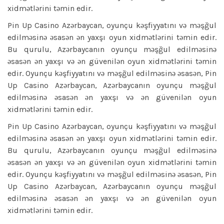
xidmətlərini təmin edir.
Pin Up Casino Azərbaycan, oyunçu kəşfiyyatını və məşğul
edilməsinə əsasən ən yaxşı oyun xidmətlərini təmin edir.
Bu qurulu, Azərbaycanın oyunçu məşğul edilməsinə
əsasən ən yaxşı və ən güvenilən oyun xidmətlərini təmin
edir. Oyunçu kəşfiyyatını və məşğul edilməsinə əsasən, Pin
Up Casino Azərbaycan, Azərbaycanın oyunçu məşğul
edilməsinə əsasən ən yaxşı və ən güvenilən oyun
xidmətlərini təmin edir.
Pin Up Casino Azərbaycan, oyunçu kəşfiyyatını və məşğul
edilməsinə əsasən ən yaxşı oyun xidmətlərini təmin edir.
Bu qurulu, Azərbaycanın oyunçu məşğul edilməsinə
əsasən ən yaxşı və ən güvenilən oyun xidmətlərini təmin
edir. Oyunçu kəşfiyyatını və məşğul edilməsinə əsasən, Pin
Up Casino Azərbaycan, Azərbaycanın oyunçu məşğul
edilməsinə əsasən ən yaxşı və ən güvenilən oyun
xidmətlərini təmin edir.