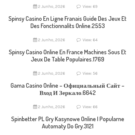
2 Junho, 2026
View: 69
Spinsy Casino En Ligne Franais Guide Des Jeux Et
Des Fonctionnalits Online.2553
2 Junho, 2026
View: 64
Spinsy Casino Online En France Machines Sous Et
Jeux De Table Populaires.1769
2 Junho, 2026
View: 56
Gama Casino Online – Официальный Сайт –
Вход И Зеркало.6642
2 Junho, 2026
View: 66
Spinbetter PL Gry Kasynowe Online I Popularne
Automaty Do Gry.3121