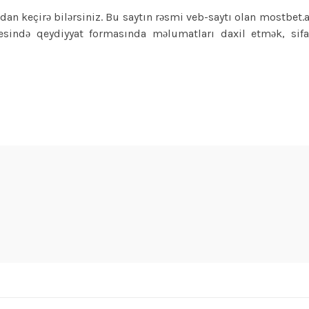
n keçirə bilərsiniz. Bu saytın rəsmi veb-saytı olan mostbet.a
sesində qeydiyyat formasında məlumatları daxil etmək, sifa