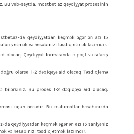
niz. Bu veb-saytda, mostbet az qeydiyyat prosesinin
ostbet.az-da qeydiyyatdan keçmək əgər ən azı 15
ifariş etmək və hesabınızı təsdiq etmək lazımdır.
d olacaq. Qeydiyyat formasında e-poçt və sifariş
 doğru olarsa, 1-2 dəqiqəyə aid olacaq. Təsdiqləmə
ə bilərsiniz. Bu proses 1-2 dəqiqəyə aid olacaq.
nması üçün necədir. Bu məlumatlar hesabınızda
z-da qeydiyyatdan keçmək əgər ən azı 15 saniyəniz
mək və hesabınızı təsdiq etmək lazımdır.