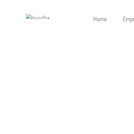
Home
Emp
HOME
/