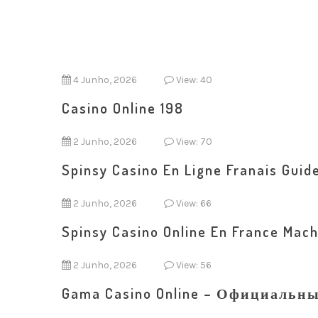
4 Junho, 2026
View: 40
Casino Online 198
2 Junho, 2026
View: 70
Spinsy Casino En Ligne Franais Guid
2 Junho, 2026
View: 66
Spinsy Casino Online En France Mach
2 Junho, 2026
View: 56
Gama Casino Online – Официальны