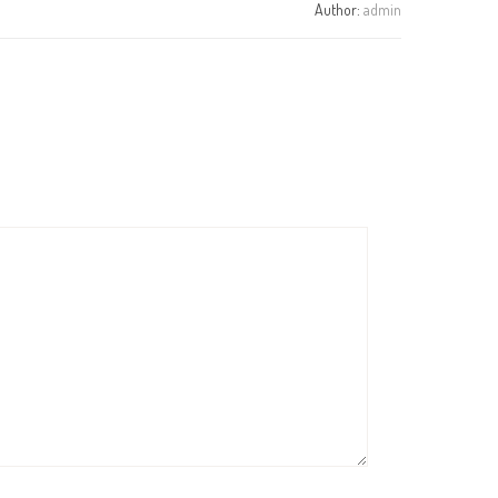
Author:
admin