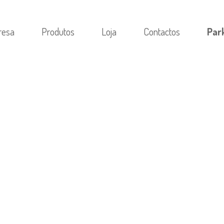
resa
Produtos
Loja
Contactos
Par
BLOG
/
MOSTBET AZERBAYCAN ONLINE GIRI RSMI VEB