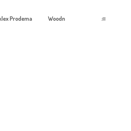
klex Prodema
Woodn
-SAYT.439