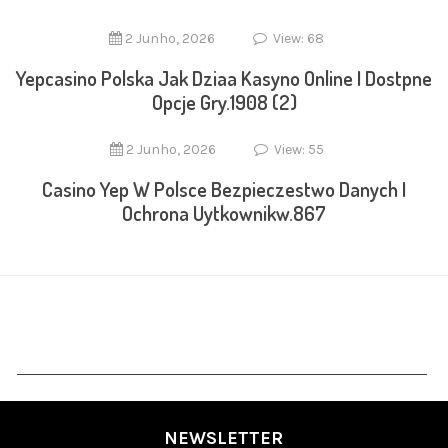
2 Junho, 2026
View: 68
Yepcasino Polska Jak Dziaa Kasyno Online I Dostpne
Opcje Gry.1908 (2)
2 Junho, 2026
View: 55
Casino Yep W Polsce Bezpieczestwo Danych I
Ochrona Uytkownikw.867
NEWSLETTER