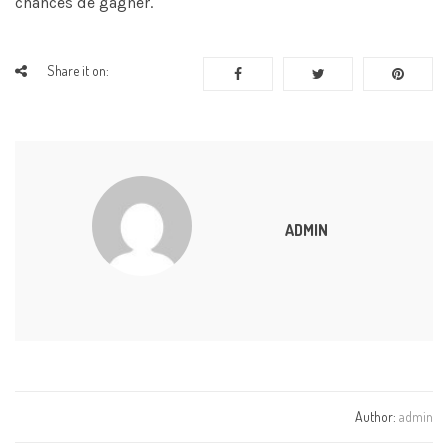
chances de gagner.
Share it on:
ADMIN
Author:
admin