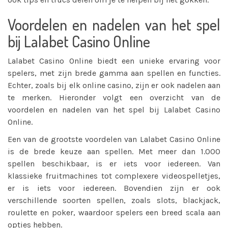
Voordelen en nadelen van het spel
bij Lalabet Casino Online
Lalabet Casino Online biedt een unieke ervaring voor
spelers, met zijn brede gamma aan spellen en functies.
Echter, zoals bij elk online casino, zijn er ook nadelen aan
te merken. Hieronder volgt een overzicht van de
voordelen en nadelen van het spel bij Lalabet Casino
Online.
Een van de grootste voordelen van Lalabet Casino Online
is de brede keuze aan spellen. Met meer dan 1.000
spellen beschikbaar, is er iets voor iedereen. Van
klassieke fruitmachines tot complexere videospelletjes,
er is iets voor iedereen. Bovendien zijn er ook
verschillende soorten spellen, zoals slots, blackjack,
roulette en poker, waardoor spelers een breed scala aan
opties hebben.