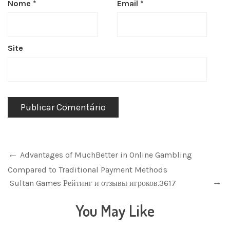
Nome
*
Email
*
Site
Advantages of MuchBetter in Online Gambling
Compared to Traditional Payment Methods
Sultan Games Рейтинг и отзывы игроков.3617
You May Like