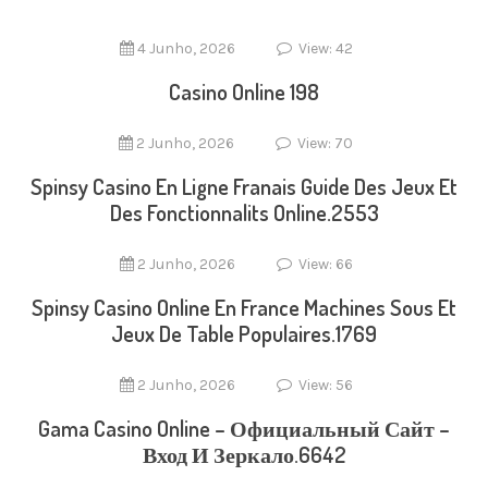
4 Junho, 2026
View: 42
Casino Online 198
2 Junho, 2026
View: 70
Spinsy Casino En Ligne Franais Guide Des Jeux Et
Des Fonctionnalits Online.2553
2 Junho, 2026
View: 66
Spinsy Casino Online En France Machines Sous Et
Jeux De Table Populaires.1769
2 Junho, 2026
View: 56
Gama Casino Online – Официальный Сайт –
Вход И Зеркало.6642