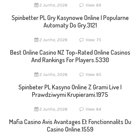
2 Junho, 2026
View: 69
Spinbetter PL Gry Kasynowe Online I Popularne
Automaty Do Gry.3121
2 Junho, 2026
View: 75
Best Online Casino NZ Top-Rated Online Casinos
And Rankings For Players.5330
2 Junho, 2026
View: 65
Spinbeter PL Kasyno Online Z Grami Live I
Prawdziwymi Krupierami.1975
2 Junho, 2026
View: 64
Mafia Casino Avis Avantages Et Fonctionnalits Du
Casino Online.1559