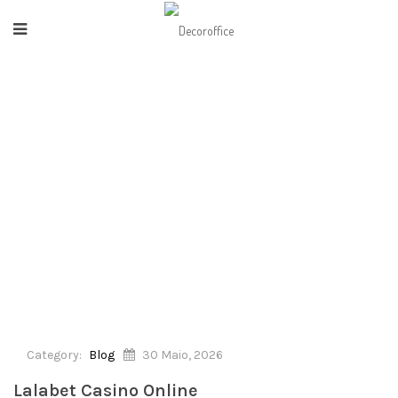
HOME
/
BLOG
/
LALABET CASINO ONLINE
PLATFORMBEOORDELING.2740
Category:
Blog
30 Maio, 2026
Lalabet Casino Online