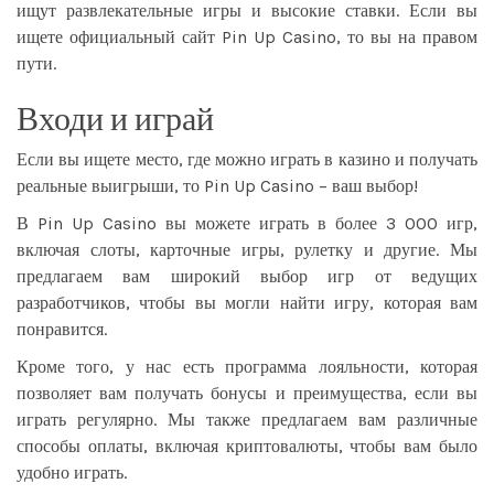
ищут развлекательные игры и высокие ставки. Если вы
ищете официальный сайт Pin Up Casino, то вы на правом
пути.
Входи и играй
Если вы ищете место, где можно играть в казино и получать
реальные выигрыши, то Pin Up Casino – ваш выбор!
В Pin Up Casino вы можете играть в более 3 000 игр,
включая слоты, карточные игры, рулетку и другие. Мы
предлагаем вам широкий выбор игр от ведущих
разработчиков, чтобы вы могли найти игру, которая вам
понравится.
Кроме того, у нас есть программа лояльности, которая
позволяет вам получать бонусы и преимущества, если вы
играть регулярно. Мы также предлагаем вам различные
способы оплаты, включая криптовалюты, чтобы вам было
удобно играть.