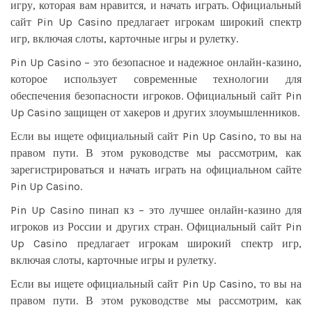
игру, которая вам нравится, и начать играть. Официальный
сайт Pin Up Casino предлагает игрокам широкий спектр
игр, включая слоты, карточные игры и рулетку.
Pin Up Casino – это безопасное и надежное онлайн-казино,
которое использует современные технологии для
обеспечения безопасности игроков. Официальный сайт Pin
Up Casino защищен от хакеров и других злоумышленников.
Если вы ищете официальный сайт Pin Up Casino, то вы на
правом пути. В этом руководстве мы рассмотрим, как
зарегистрироваться и начать играть на официальном сайте
Pin Up Casino.
Pin Up Casino
пинап кз
– это лучшее онлайн-казино для
игроков из России и других стран. Официальный сайт Pin
Up Casino предлагает игрокам широкий спектр игр,
включая слоты, карточные игры и рулетку.
Если вы ищете официальный сайт Pin Up Casino, то вы на
правом пути. В этом руководстве мы рассмотрим, как