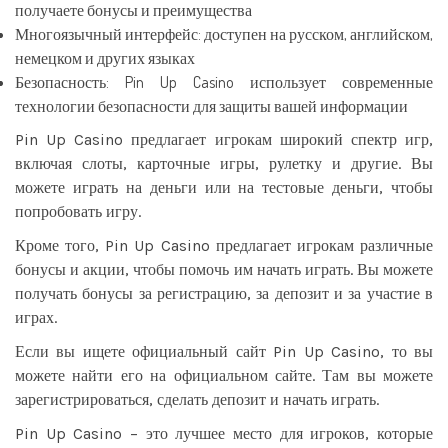
получаете бонусы и преимущества
Многоязычный интерфейс: доступен на русском, английском,
немецком и других языках
Безопасность: Pin Up Casino использует современные
технологии безопасности для защиты вашей информации
Pin Up Casino предлагает игрокам широкий спектр игр,
включая слоты, карточные игры, рулетку и другие. Вы
можете играть на деньги или на тестовые деньги, чтобы
попробовать игру.
Кроме того, Pin Up Casino предлагает игрокам различные
бонусы и акции, чтобы помочь им начать играть. Вы можете
получать бонусы за регистрацию, за депозит и за участие в
играх.
Если вы ищете официальный сайт Pin Up Casino, то вы
можете найти его на официальном сайте. Там вы можете
зарегистрироваться, сделать депозит и начать играть.
Pin Up Casino – это лучшее место для игроков, которые