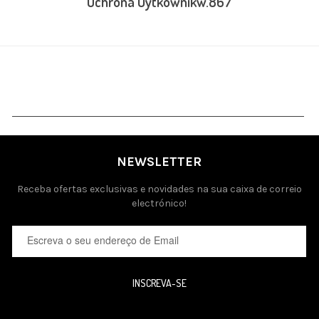
Ochrona Uytkownikw.867
NEWSLETTER
Receba ofertas exclusivas e novidades na sua caixa de correio
electrónico!
INSCREVA-SE