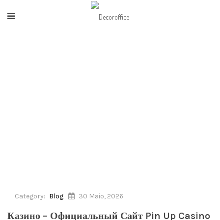
HOME
/
BLOG
/
КАЗИНО – ОФИЦИАЛЬНЫЙ САЙТ PIN UP
CASINO ВХОДИ И ИГРАЙ.2243 (4)
Category:
Blog
30 Maio, 2026
Казино – Официальный Сайт Pin Up Casino