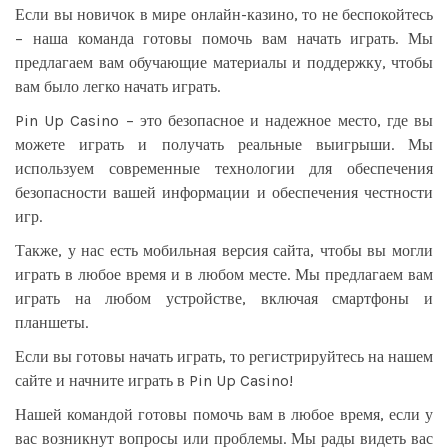
Если вы новичок в мире онлайн-казино, то не беспокойтесь
– наша команда готовы помочь вам начать играть. Мы
предлагаем вам обучающие материалы и поддержку, чтобы
вам было легко начать играть.
Pin Up Casino – это безопасное и надежное место, где вы
можете играть и получать реальные выигрыши. Мы
используем современные технологии для обеспечения
безопасности вашей информации и обеспечения честности
игр.
Также, у нас есть мобильная версия сайта, чтобы вы могли
играть в любое время и в любом месте. Мы предлагаем вам
играть на любом устройстве, включая смартфоны и
планшеты.
Если вы готовы начать играть, то регистрируйтесь на нашем
сайте и начните играть в Pin Up Casino!
Нашей командой готовы помочь вам в любое время, если у
вас возникнут вопросы или проблемы. Мы рады видеть вас