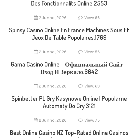
Des Fonctionnalits Online.2553
2 Junho, 2026
View: 66
Spinsy Casino Online En France Machines Sous Et
Jeux De Table Populaires.1769
2 Junho, 2026
View: 56
Gama Casino Online – Официальный Сайт –
Вход И Зеркало.6642
2 Junho, 2026
View: 69
Spinbetter PL Gry Kasynowe Online I Popularne
Automaty Do Gry.3121
2 Junho, 2026
View: 75
Best Online Casino NZ Top-Rated Online Casinos