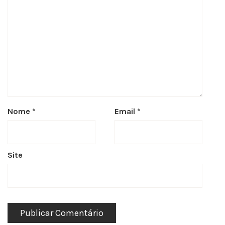
Nome
*
Email
*
Site