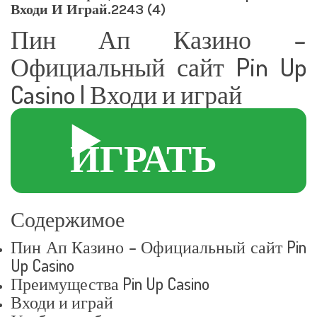
Входи И Играй.2243 (4)
Пин Ап Казино –
Официальный сайт Pin Up
Casino | Входи и играй
▶️
ИГРАТЬ
Содержимое
Пин Ап Казино – Официальный сайт Pin
Up Casino
Преимущества Pin Up Casino
Входи и играй