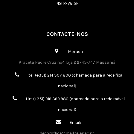
INSCREVA-SE
CONTACTE-NOS
Morada
Praceta Padre Cruz nº4 loja 2 2745-747 Massamá
tel. (+351) 214 307 800 (chamada para a rede fixa
nacional)
tlm.(+351) 919 399 980 (chamada para a rede móvel
nacional)
Email:
decoroffice@mail.telepac.pt