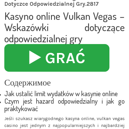
Dotyczce Odpowiedzialnej Gry.2817
Kasyno online Vulkan Vegas –
Wskazówki dotyczące
odpowiedzialnej gry
▶️ GRAĆ
Содержимое
Jak ustalić limit wydatków w kasynie online
Czym jest hazard odpowiedzialny i jak go
praktykować
Jeśli szukasz wiarygodnego kasyna online, vulkan vegas
casino jest jednym z najpopularniejszych i najbardziej