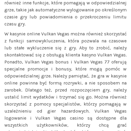
również inne funkcje, które pomagają w odpowiedzialnej
grze, takie jak automatyczne wylogowanie po określonym
czasie gry lub powiadomienia o przekroczeniu limitu
czasu gry.
W kasynie online Vulkan Vegas można również skorzystać
z funkcji samowykluczenia, która pozwala na czasowe
lub stałe wykluczenie się z gry. Aby to zrobić, należy
skontaktować się z obsługą klienta kasyno Vulkan Vegas.
Ponadto, Vulkan Vegas bonus i Vulkan Vegas 77 oferują
specjalne promocje i bonusy, które mogą pomóc w
odpowiedzialnej grze. Należy pamiętać, że gra w kasynie
online powinna być formą rozrywki, a nie sposobem na
zarobek. Dlatego też, przed rozpoczęciem gry, należy
ustalić limit wydatków i trzymać się go. Można również
skorzystać z pomocy specjalistów, którzy pomagają w
uzależnieniu od gier hazardowych. Vulkan Vegas
logowanie i Vulkan Vegas casino są dostępne dla
wszystkich użytkowników, którzy chcą grać