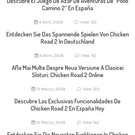
Descubre El Juego De Azar De Aventuras De “Pollo
Camino 2” En España
4 Abril, 2026
View: 122
Entdecken Sie Das Spannende Spielen Von Chicken
Road 2 In Deutschland
4 Abril, 2026
View: 112
Afla Mai Multe Despre Noua Versiune A Clasicei
Sloturi: Chicken Road 2 Online
13 Março, 2026
View: 120
Descubre Las Exclusivas Funcionalidades De
Chicken Road 2 En España Hoy
13 Março, 2026
View: 142
Entdecken Sie Die Neuesten Funktionen In Chicken