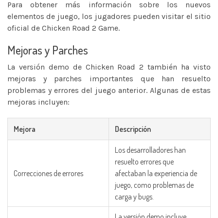
Para obtener más información sobre los nuevos
elementos de juego, los jugadores pueden visitar el sitio
oficial de
Chicken Road 2 Game
.
Mejoras y Parches
La versión demo de Chicken Road 2 también ha visto
mejoras y parches importantes que han resuelto
problemas y errores del juego anterior. Algunas de estas
mejoras incluyen:
Mejora
Descripción
Los desarrolladores han
resuelto errores que
Correcciones de errores
afectaban la experiencia de
juego, como problemas de
carga y bugs.
La versión demo incluye