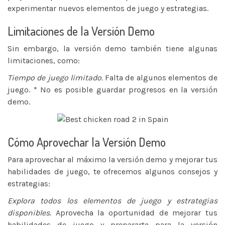
experimentar nuevos elementos de juego y estrategias.
Limitaciones de la Versión Demo
Sin embargo, la versión demo también tiene algunas
limitaciones, como:
Tiempo de juego limitado.
Falta de algunos elementos de
juego. * No es posible guardar progresos en la versión
demo.
Cómo Aprovechar la Versión Demo
Para aprovechar al máximo la versión demo y mejorar tus
habilidades de juego, te ofrecemos algunos consejos y
estrategias:
Explora todos los elementos de juego y estrategias
disponibles.
Aprovecha la oportunidad de mejorar tus
habilidades de juego y prepararte para la versión