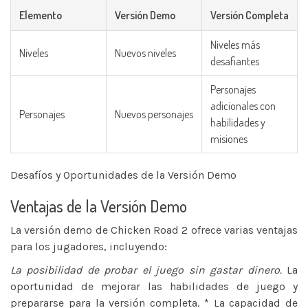
Elemento
Versión Demo
Versión Completa
Niveles más
Niveles
Nuevos niveles
desafiantes
Personajes
adicionales con
Personajes
Nuevos personajes
habilidades y
misiones
Desafíos y Oportunidades de la Versión Demo
Ventajas de la Versión Demo
La versión demo de Chicken Road 2 ofrece varias ventajas
para los jugadores, incluyendo:
La posibilidad de probar el juego sin gastar dinero.
La
oportunidad de mejorar las habilidades de juego y
prepararse para la versión completa. * La capacidad de