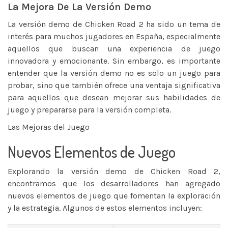
La Mejora De La Versión Demo
La versión demo de Chicken Road 2 ha sido un tema de
interés para muchos jugadores en España, especialmente
aquellos que buscan una experiencia de juego
innovadora y emocionante. Sin embargo, es importante
entender que la versión demo no es solo un juego para
probar, sino que también ofrece una ventaja significativa
para aquellos que desean mejorar sus habilidades de
juego y prepararse para la versión completa.
Las Mejoras del Juego
Nuevos Elementos de Juego
Explorando la versión demo de Chicken Road 2,
encontramos que los desarrolladores han agregado
nuevos elementos de juego que fomentan la exploración
y la estrategia. Algunos de estos elementos incluyen: