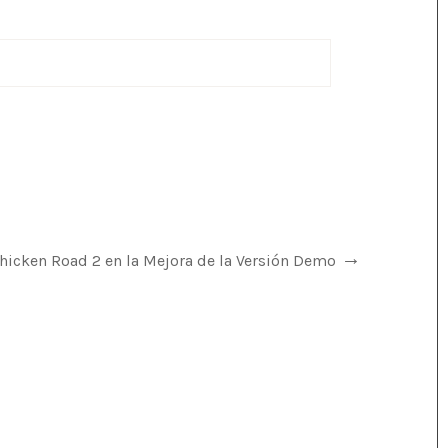
hicken Road 2 en la Mejora de la Versión Demo