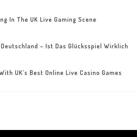
hing In The UK Live Gaming Scene
 Deutschland – Ist Das Glücksspiel Wirklich
 With UK’s Best Online Live Casino Games