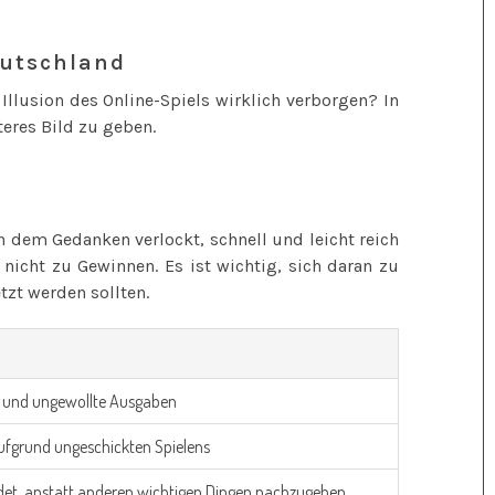
eutschland
 Illusion des Online-Spiels wirklich verborgen? In
teres Bild zu geben.
on dem Gedanken verlockt, schnell und leicht reich
 nicht zu Gewinnen. Es ist wichtig, sich daran zu
tzt werden sollten.
el und ungewollte Ausgaben
ufgrund ungeschickten Spielens
endet, anstatt anderen wichtigen Dingen nachzugehen