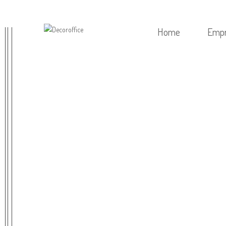
Home
Emp
HOME
/
ICE FISHING GAME
/