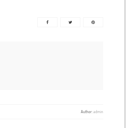
Author:
admin