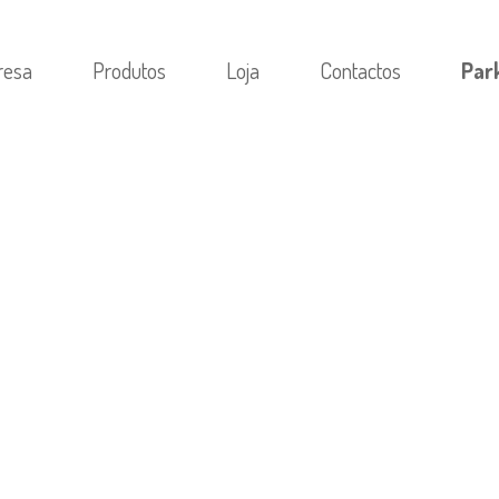
resa
Produtos
Loja
Contactos
Par
DAS ULTIMATIVE ERFAHRUNGSBERICHT ÜBER EIN ONLINE