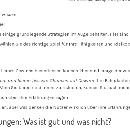
n wissen
iel
e einige grundlegende Strategien im Auge behalten. Hier sind 
Wählen Sie das richtige Spiel für Ihre Fähigkeiten und Risikob
it eines Gewinns beeinflussen können. Hier sind einige der wic
andere und bieten bessere Chancen auf Gewinn
Ihre Fähigkeiten
: Wenn Sie bereit sind, mehr zu riskieren, können Sie auch me
lich über ihre Erfahrungen sagen
n an, aber was denken die Nutzer wirklich über ihre Erfahrung
gen: Was ist gut und was nicht?