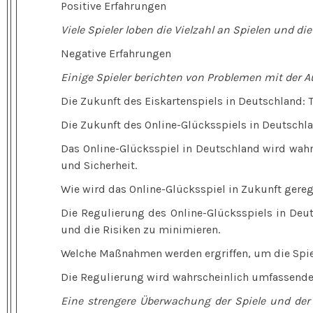
Positive Erfahrungen
Viele Spieler loben die Vielzahl an Spielen und 
Negative Erfahrungen
Einige Spieler berichten von Problemen mit der
Die Zukunft des Eiskartenspiels in Deutschland:
Die Zukunft des Online-Glücksspiels in Deutschl
Das Online-Glücksspiel in Deutschland wird wahr
und Sicherheit.
Wie wird das Online-Glücksspiel in Zukunft gereg
Die Regulierung des Online-Glücksspiels in Deut
und die Risiken zu minimieren.
Welche Maßnahmen werden ergriffen, um die Spie
Die Regulierung wird wahrscheinlich umfassend
Eine strengere Überwachung der Spiele und der