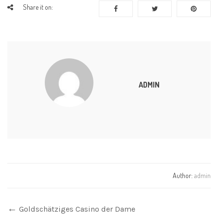
Share it on:
ADMIN
Author:
admin
Goldschätziges Casino der Dame