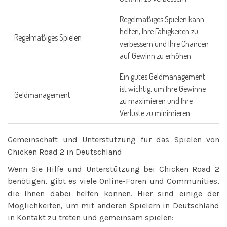
Regelmäßiges Spielen kann
helfen, Ihre Fähigkeiten zu
Regelmäßiges Spielen
verbessern und Ihre Chancen
auf Gewinn zu erhöhen.
Ein gutes Geldmanagement
ist wichtig, um Ihre Gewinne
Geldmanagement
zu maximieren und Ihre
Verluste zu minimieren.
Gemeinschaft und Unterstützung für das Spielen von
Chicken Road 2 in Deutschland
Wenn Sie Hilfe und Unterstützung bei Chicken Road 2
benötigen, gibt es viele Online-Foren und Communities,
die Ihnen dabei helfen können. Hier sind einige der
Möglichkeiten, um mit anderen Spielern in Deutschland
in Kontakt zu treten und gemeinsam spielen: