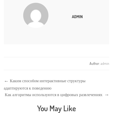
ADMIN
Author:
admin
Каким способом интерактивные структуры
адаптируются к поведению
Как алгоритмы используются в цифровых развлечениях
You May Like