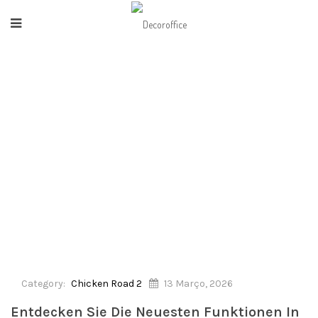
HOME
/
CHICKEN ROAD 2
/
ENTDECKEN SIE DIE NEUESTEN FUNKTIONEN IN
CHICKEN ROAD 2 – CASINO SLOT ONLINE..
Category:
Chicken Road 2
13 Março, 2026
Entdecken Sie Die Neuesten Funktionen In