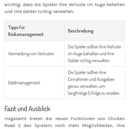
wichtig, dass die Spieler ihre Verluste im Auge behalten
und ihre Gelder richtig verwalten.
Tipps für
Beschreibung
Risikomanagement
Die Spieler sollten ihre Verluste
Vermeidung von Verlusten
im Auge behalten und ihre
Gelder richtig verwalten.
Die Spieler sollten ihre
Einnahmen und Ausgaben
Geldmanagement
genau verwalten, um
langfristige Erfolge zu erzielen.
Fazit und Ausblick
Insgesamt bieten die neuen Funktionen von Chicken
Road 2 den Spielern noch mehr Möglichkeiten, ihre