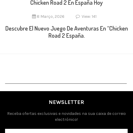
Chicken Road 2 En España Hoy
8 Março, 2026
View: 141
Descubre El Nuevo Juego De Aventuras En “Chicken
Road 2 España.
NEWSLETTER
Receba ofertas exclusivas e novidades na sua caixa de correio
electrónico!