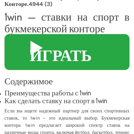
Конторе.4944 (3)
1win — ставки на спорт в
букмекерской конторе
▶️
ИГРАТЬ
Содержимое
Преимущества работы с 1win
Как сделать ставку на спорт в 1win
Если вы ищете надежный партнер для своих спортивных
ставок, то 1win – это идеальный выбор. Букмекерская
контора 1win предлагает широкий спектр ставок на
различные виды спорта, включая футбол, баскетбол, теннис