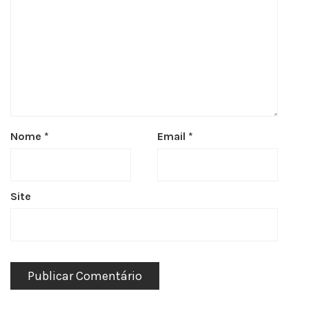
Nome
*
Email
*
Site