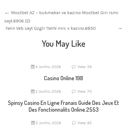
Mostbet AZ – bukmeker ve kazino Mostbet Giri rsmi
sayt.6906 (2)
1Win Veb sayt Gzglr 1WIN mrc v kazino.6850
You May Like
4 Junho, 2026
View: 39
Casino Online 198
2 Junho, 2026
View: 70
Spinsy Casino En Ligne Franais Guide Des Jeux Et
Des Fonctionnalits Online.2553
2 Junho, 2026
View: 65