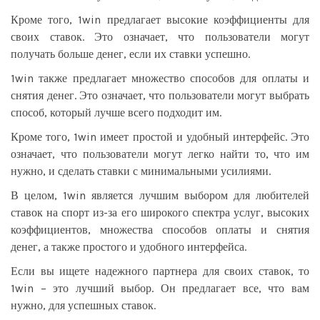
Кроме того, 1win предлагает высокие коэффициенты для
своих ставок. Это означает, что пользователи могут
получать больше денег, если их ставки успешно.
1win также предлагает множество способов для оплаты и
снятия денег. Это означает, что пользователи могут выбрать
способ, который лучше всего подходит им.
Кроме того, 1win имеет простой и удобный интерфейс. Это
означает, что пользователи могут легко найти то, что им
нужно, и сделать ставки с минимальными усилиями.
В целом, 1win является лучшим выбором для любителей
ставок на спорт из-за его широкого спектра услуг, высоких
коэффициентов, множества способов оплаты и снятия
денег, а также простого и удобного интерфейса.
Если вы ищете надежного партнера для своих ставок, то
1win – это лучший выбор. Он предлагает все, что вам
нужно, для успешных ставок.