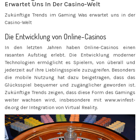
Erwartet Uns In Der Casino-Welt
Zukünftige Trends im Gaming Was erwartet uns in der
Casino-Welt
Die Entwicklung von Online-Casinos
In den letzten Jahren haben Online-Casinos einen
rasanten Aufstieg erlebt. Die Entwicklung moderner
Technologien ermöglicht es Spielern, von überall und
jederzeit auf ihre Lieblingsspiele zuzugreifen. Besonders
die mobile Nutzung hat dazu beigetragen, dass das
Glücksspiel bequemer und zugänglicher geworden ist.
Zukünftige Trends zeigen, dass diese Form des Gamings
weiter wachsen wird, insbesondere mit
www.winfest-
de.org
der Integration von Virtual Reality.