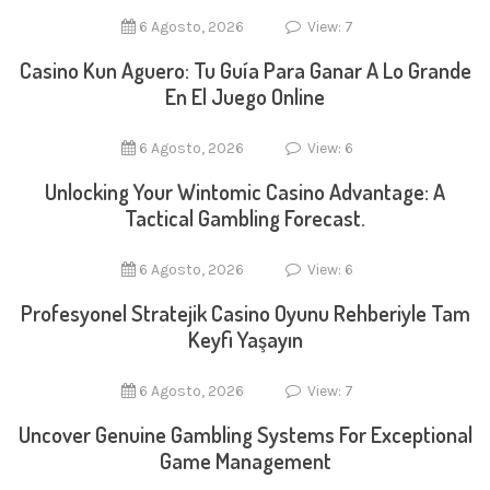
6 Agosto, 2026
View: 7
Casino Kun Aguero: Tu Guía Para Ganar A Lo Grande
En El Juego Online
6 Agosto, 2026
View: 6
Unlocking Your Wintomic Casino Advantage: A
Tactical Gambling Forecast.
6 Agosto, 2026
View: 6
Profesyonel Stratejik Casino Oyunu Rehberiyle Tam
Keyfi Yaşayın
6 Agosto, 2026
View: 7
Uncover Genuine Gambling Systems For Exceptional
Game Management