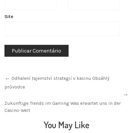
Site
Odhalení tajemství strategií v kasinu Obsáhlý
průvodce
Zukünftige Trends im Gaming Was erwartet uns in der
Casino-Welt
You May Like