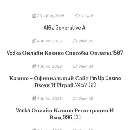
28 Julho, 2026
View: 5
A16z Generative Ai
4 Julho, 2026
View: 25
Vodka Онлайн Казино Способы Оплаты.1507
4 Julho, 2026
View: 34
Казино – Официальный Сайт Pin Up Casino
Входи И Играй.7457 (2)
4 Julho, 2026
View: 29
Vodka Онлайн Казино Регистрация И
Вход.996 (3)