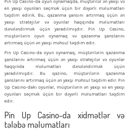
Pin Up Casino-da oyun oynamaqda, müştərilər ən yaxşı və
en yaxşı oyunları seçmək üçün bir dəyərli məlumatları
təqdim edirik. Bu, qazanma şansını artırmaq üçün ən
yaxşı stratejilər və oyunlar haqqında məlumatları
dənələndirmək üçün yaradılmışdır. Pin Up Casino,
müştərilərin oyun oynamaq və qazanma şanslarını
artırmaq üçün ən yaxşı məhsul təqdim edir.
Pin Up Casino-da oyun oynamaq, müştərilərin qazanma
şanslarını artırmaq üçün ən yaxşı stratejilər və oyunlar
haqqında məlumatları dənələndirmək üçün
yaradılmışdır. Bu qazino, müştərilərin qazanma
şanslarını artırmaq üçün ən yaxşı məhsul təqdim edir. Pin
Up Casino-dakı oyunlar, müştərilərin ən yaxşı və en yaxşı
oyunları seçmək üçün bir dəyərli məlumatları təqdim
edir.
Pin Up Casino-da xidmətlər və
tələbə məlumatları