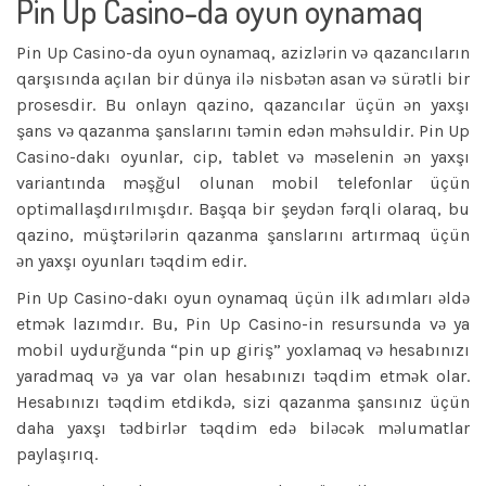
Pin Up Casino-da oyun oynamaq
Pin Up Casino-da oyun oynamaq, azizlərin və qazancıların
qarşısında açılan bir dünya ilə nisbətən asan və sürətli bir
prosesdir. Bu onlayn qazino, qazancılar üçün ən yaxşı
şans və qazanma şanslarını təmin edən məhsuldir. Pin Up
Casino-dakı oyunlar, cip, tablet və məselenin ən yaxşı
variantında məşğul olunan mobil telefonlar üçün
optimallaşdırılmışdır. Başqa bir şeydən fərqli olaraq, bu
qazino, müştərilərin qazanma şanslarını artırmaq üçün
ən yaxşı oyunları təqdim edir.
Pin Up Casino-dakı oyun oynamaq üçün ilk adımları əldə
etmək lazımdır. Bu, Pin Up Casino-in resursunda və ya
mobil uydurğunda “pin up giriş” yoxlamaq və hesabınızı
yaradmaq və ya var olan hesabınızı təqdim etmək olar.
Hesabınızı təqdim etdikdə, sizi qazanma şansınız üçün
daha yaxşı tədbirlər təqdim edə biləcək məlumatlar
paylaşırıq.