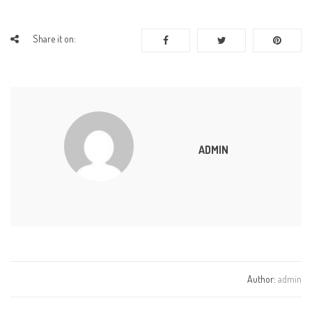
Share it on:
ADMIN
Author:
admin