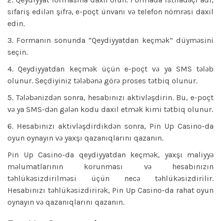
sifariş edilən şifrə, e-poçt ünvanı və telefon nömrəsi daxil
edin.
3. Formanın sonunda “Qeydiyyatdan keçmək” düyməsini
seçin.
4. Qeydiyyatdan keçmək üçün e-poçt və ya SMS tələb
olunur. Seçdiyiniz tələbənə görə proses tətbiq olunur.
5. Tələbənizdən sonra, hesabınızı aktivləşdirin. Bu, e-poçt
və ya SMS-dən gələn kodu daxil etmək kimi tətbiq olunur.
6. Hesabınızı aktivləşdirdikdən sonra, Pin Up Casino-da
oyun oynayın və yaxşı qazanıqlarını qazanın.
Pin Up Casino-da qeydiyyatdan keçmək, yaxşı maliyyə
məlumatlarının korunması və hesabınızın
təhlükəsizdirilməsi üçün necə təhlükəsizdirilir.
Hesabınızı təhlükəsizdirirək, Pin Up Casino-da rahat oyun
oynayın və qazanıqlarını qazanın.