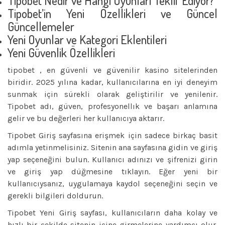
Tipobet Nedir ve Hangi Oyunları Teklif Ediyor?
Tipobet’in Yeni Özellikleri ve Güncel
Güncellemeler
Yeni Oyunlar ve Kategori Eklentileri
Yeni Güvenlik Özellikleri
tipobet
, en güvenli ve güvenilir kasino sitelerinden
biridir. 2025 yılına kadar, kullanıcılarına en iyi deneyim
sunmak için sürekli olarak geliştirilir ve yenilenir.
Tipobet adı, güven, profesyonellık ve başarı anlamına
gelir ve bu değerleri her kullanıcıya aktarır.
Tipobet Giriş sayfasına erişmek için sadece birkaç basit
adımla yetinmelisiniz. Sitenin ana sayfasına gidin ve giriş
yap seçeneğini bulun. Kullanıcı adınızı ve şifrenizi girin
ve giriş yap düğmesine tıklayın. Eğer yeni bir
kullanıcıysanız, uygulamaya kaydol seçeneğini seçin ve
gerekli bilgileri doldurun.
Tipobet Yeni Giriş sayfası, kullanıcıların daha kolay ve
hızlı bir şekilde sitenin içine girmelerine yardımcı olur.