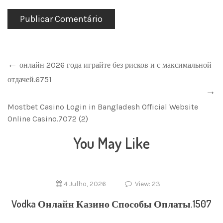
онлайн 2026 года играйте без рисков и с максимальной
отдачей.6751
Mostbet Casino Login in Bangladesh Official Website
Online Casino.7072 (2)
You May Like
4 Julho, 2026
View: 23
Vodka Онлайн Казино Способы Оплаты.1507