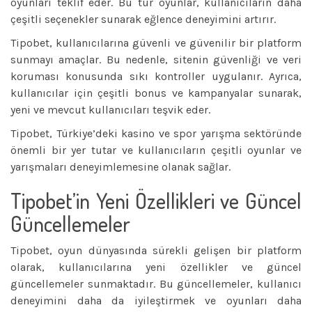
oyunları teklif eder. Bu tür oyunlar, kullanıcıların daha
çeşitli seçenekler sunarak eğlence deneyimini artırır.
Tipobet, kullanıcılarına güvenli ve güvenilir bir platform
sunmayı amaçlar. Bu nedenle, sitenin güvenliği ve veri
koruması konusunda sıkı kontroller uygulanır. Ayrıca,
kullanıcılar için çeşitli bonus ve kampanyalar sunarak,
yeni ve mevcut kullanıcıları teşvik eder.
Tipobet, Türkiye’deki kasino ve spor yarışma sektöründe
önemli bir yer tutar ve kullanıcıların çeşitli oyunlar ve
yarışmaları deneyimlemesine olanak sağlar.
Tipobet’in Yeni Özellikleri ve Güncel
Güncellemeler
Tipobet, oyun dünyasında sürekli gelişen bir platform
olarak, kullanıcılarına yeni özellikler ve güncel
güncellemeler sunmaktadır. Bu güncellemeler, kullanıcı
deneyimini daha da iyileştirmek ve oyunları daha