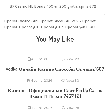
B7 Casino NL Bonus 450 en 250 gratis spins.672
Tipobet Casino Giri Tipobet Gncel Giri 2025 Tipobet
Tipobet Tipobet giri Tipobet giris Tipobet yen.16608
You May Like
4 Julho, 2026
View: 23
Vodka Онлайн Казино Способы Оплаты.1507
4 Julho, 2026
View: 33
Казино – Официальный Сайт Pin Up Casino
Входи И Играй.7457 (2)
4 Julho, 2026
View: 28