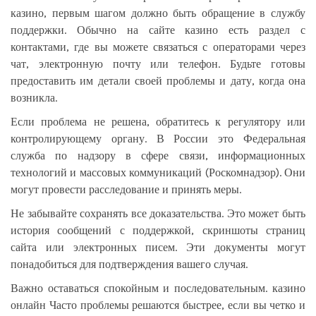
казино, первым шагом должно быть обращение в службу
поддержки. Обычно на сайте казино есть раздел с
контактами, где вы можете связаться с операторами через
чат, электронную почту или телефон. Будьте готовы
предоставить им детали своей проблемы и дату, когда она
возникла.
Если проблема не решена, обратитесь к регулятору или
контролирующему органу. В России это Федеральная
служба по надзору в сфере связи, информационных
технологий и массовых коммуникаций (Роскомнадзор). Они
могут провести расследование и принять меры.
Не забывайте сохранять все доказательства. Это может быть
история сообщений с поддержкой, скриншоты страниц
сайта или электронных писем. Эти документы могут
понадобиться для подтверждения вашего случая.
Важно оставаться спокойным и последовательным.
казино
онлайн
Часто проблемы решаются быстрее, если вы четко и