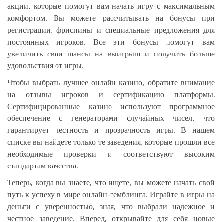
акции, которые помогут вам начать игру с максимальным
комфортом. Вы можете рассчитывать на бонусы при
регистрации, фриспины и специальные предложения для
постоянных игроков. Все эти бонусы помогут вам
увеличить свои шансы на выигрыш и получить больше
удовольствия от игры.
Чтобы выбрать лучшее онлайн казино, обратите внимание
на отзывы игроков и сертификацию платформы.
Сертифицированные казино используют программное
обеспечение с генераторами случайных чисел, что
гарантирует честность и прозрачность игры. В нашем
списке вы найдете только те заведения, которые прошли все
необходимые проверки и соответствуют высоким
стандартам качества.
Теперь, когда вы знаете, что ищете, вы можете начать свой
путь к успеху в мире онлайн-гемблинга. Играйте в игры на
деньги с уверенностью, зная, что выбрали надежное и
честное заведение. Вперед, открывайте для себя новые