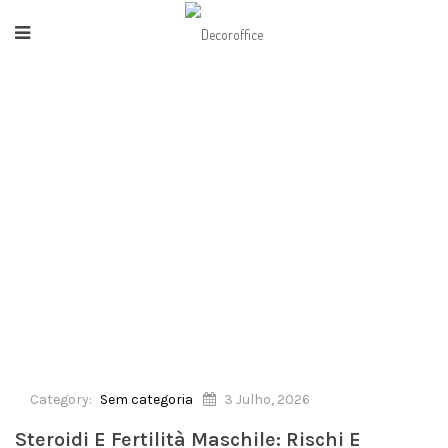
HOME
/
SEM CATEGORIA
/
STEROIDI E FERTILITÀ MASCHILE: RISCHI E
CONSEGUENZE
Category:
Sem categoria
3 Julho, 2026
Steroidi E Fertilità Maschile: Rischi E