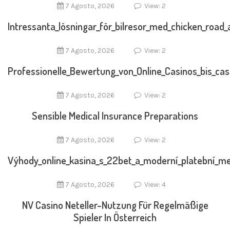
7 Agosto, 2026
View: 2
Intressanta_lösningar_för_bilresor_med_chicken_road
7 Agosto, 2026
View: 2
Professionelle_Bewertung_von_Online_Casinos_bis_cas
7 Agosto, 2026
View: 2
Sensible Medical Insurance Preparations
7 Agosto, 2026
View: 2
Výhody_online_kasina_s_22bet_a_moderní_platební_m
7 Agosto, 2026
View: 4
NV Casino Neteller-Nutzung Für Regelmäßige
Spieler In Österreich