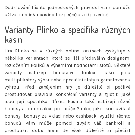
Dodržování těchto jednoduchých pravidel vám pomůže
užívat si
plinko casino
bezpečně a zodpovědně.
Varianty Plinko a specifika různých
kasin
Hra Plinko se v různých online kasinech vyskytuje v
několika variantách, které se liší především designem,
rozložením kolíků a výherními hodnotami slotů. Některé
varianty nabízejí bonusové funkce, jako jsou
multiplikátory výher nebo speciální sloty s garantovanou
výhrou. Před zahájením hry je důležité si pečlivě
prostudovat pravidla konkrétní varianty a zjistit, jaké
jsou její specifika. Různá kasina také nabízejí různé
bonusy a promo akce pro hráče Plinko, jako jsou uvítací
bonusy, bonusy za vklad nebo cashback. Využití těchto
bonusů vám může pomoci zvýšit váš bankroll a
prodloužit dobu hraní. Je však důležité si přečíst