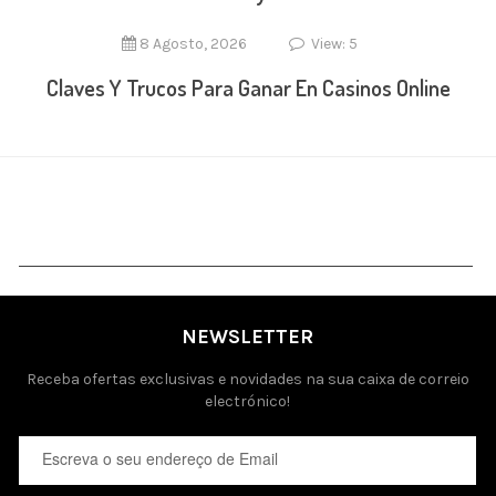
8 Agosto, 2026
View: 5
Claves Y Trucos Para Ganar En Casinos Online
NEWSLETTER
Receba ofertas exclusivas e novidades na sua caixa de correio
electrónico!