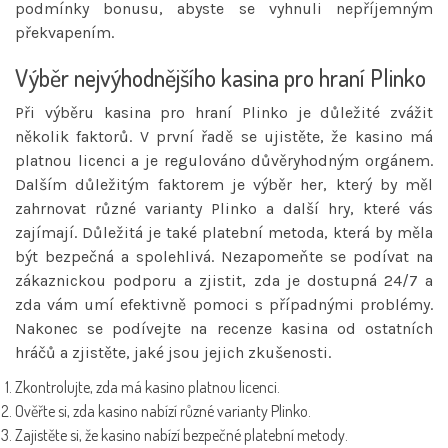
podmínky bonusu, abyste se vyhnuli nepříjemným
překvapením.
Výběr nejvýhodnějšího kasina pro hraní Plinko
Při výběru kasina pro hraní Plinko je důležité zvážit
několik faktorů. V první řadě se ujistěte, že kasino má
platnou licenci a je regulováno důvěryhodným orgánem.
Dalším důležitým faktorem je výběr her, který by měl
zahrnovat různé varianty Plinko a další hry, které vás
zajímají. Důležitá je také platební metoda, která by měla
být bezpečná a spolehlivá. Nezapomeňte se podívat na
zákaznickou podporu a zjistit, zda je dostupná 24/7 a
zda vám umí efektivně pomoci s případnými problémy.
Nakonec se podívejte na recenze kasina od ostatních
hráčů a zjistěte, jaké jsou jejich zkušenosti.
Zkontrolujte, zda má kasino platnou licenci.
Ověřte si, zda kasino nabízí různé varianty Plinko.
Zajistěte si, že kasino nabízí bezpečné platební metody.