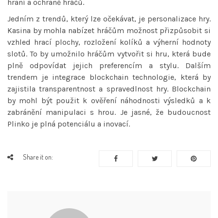
hraní a ochraně hráčů.
Jedním z trendů, který lze očekávat, je personalizace hry.
Kasina by mohla nabízet hráčům možnost přizpůsobit si
vzhled hrací plochy, rozložení kolíků a výherní hodnoty
slotů. To by umožnilo hráčům vytvořit si hru, která bude
plně odpovídat jejich preferencím a stylu. Dalším
trendem je integrace blockchain technologie, která by
zajistila transparentnost a spravedlnost hry. Blockchain
by mohl být použit k ověření náhodnosti výsledků a k
zabránění manipulaci s hrou. Je jasné, že budoucnost
Plinko je plná potenciálu a inovací.
Share it on: