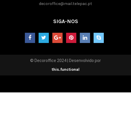
decoroffice@mail.telepac.pt
SIGA-NOS
© Decoroffice 2024 | Desenvolvido por
this.functional