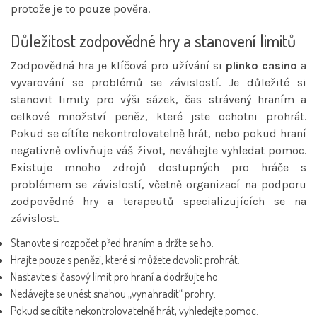
protože je to pouze pověra.
Důležitost zodpovědné hry a stanovení limitů
Zodpovědná hra je klíčová pro užívání si
plinko casino
a
vyvarování se problémů se závislostí. Je důležité si
stanovit limity pro výši sázek, čas strávený hraním a
celkové množství peněz, které jste ochotni prohrát.
Pokud se cítíte nekontrolovatelně hrát, nebo pokud hraní
negativně ovlivňuje váš život, neváhejte vyhledat pomoc.
Existuje mnoho zdrojů dostupných pro hráče s
problémem se závislostí, včetně organizací na podporu
zodpovědné hry a terapeutů specializujících se na
závislost.
Stanovte si rozpočet před hraním a držte se ho.
Hrajte pouze s penězi, které si můžete dovolit prohrát.
Nastavte si časový limit pro hraní a dodržujte ho.
Nedávejte se unést snahou „vynahradit“ prohry.
Pokud se cítíte nekontrolovatelně hrát, vyhledejte pomoc.