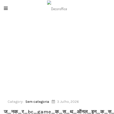
HOME
/
SEM CATEGORIA
/
_नक_र_BC_GAME_क_स_थ_ऑनल_इन_क_स_न_अन_भव-105527
Category:
Sem categoria
3 Julho, 2026
ज_नक_र_bc_game_क_स_थ_ऑनल_इन_क_स_न