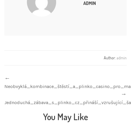
ADMIN
Author:
admin
Neobvyklá_kombinace_štěstí_a_plinko_casino_pro_ma
Jednoduchá_zábava_s_plinko_cz_přináší_vzrušující_š
You May Like