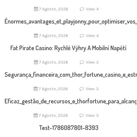
7 Agosto, 2026
View: 4
Énormes_avantages_et_playjonny_pour_optimiser_vos_
7 Agosto, 2026
View: 4
Fat Pirate Casino: Rychlé Výhry A Mobilní Napětí
7 Agosto, 2026
View: 2
Segurança_financeira_com_thor_fortune_casino_e_est
7 Agosto, 2026
View: 3
Eficaz_gestão_de_recursos_e_thorfortune_para_alcan
7 Agosto, 2026
View: 3
Test-1786087801-8393