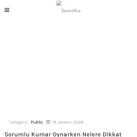
HOME
/
PUBLIC
/
SORUMLU KUMAR OYNARKEN NELERE DIKKAT
ETMELISINIZ
Category:
Public
19 Janeiro, 2026
Sorumlu Kumar Oynarken Nelere Dikkat