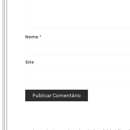
Nome
*
Site