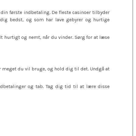
din første indbetaling. De fleste casinoer tilbyder
 dig bedst, og som har lave gebyrer og hurtige
 hurtigt og nemt, når du vinder. Sørg for at læse
r meget du vil bruge, og hold dig til det. Undgå at
betalinger og tab. Tag dig tid til at lære disse