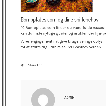
Bombplates.com og dine spillebehov
På Bombplates.com finder du værdifulde ressource
kan du finde nyttige guider og artikler, der hjælp
Vores engagement i at give brugervenlige oplysnin
for at støtte dig i din rejse ind i casinov verden.
Share it on:
ADMIN