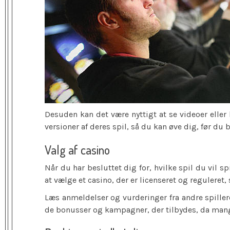
Desuden kan det være nyttigt at se videoer eller 
versioner af deres spil, så du kan øve dig, før du
Valg af casino
Når du har besluttet dig for, hvilke spil du vil s
at vælge et casino, der er licenseret og reguleret, 
Læs anmeldelser og vurderinger fra andre spillere
de bonusser og kampagner, der tilbydes, da mang