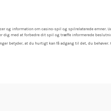
r og information om casino-spil og spilrelaterede emner. Uan
er dig med at forbedre dit spil og træffe informerede beslutni
ger betyder, at du hurtigt kan få adgang til det, du behøver. 