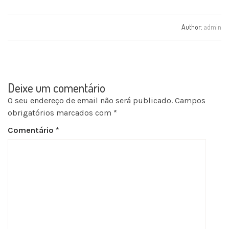
Author:
admin
Deixe um comentário
O seu endereço de email não será publicado.
Campos
obrigatórios marcados com
*
Comentário
*