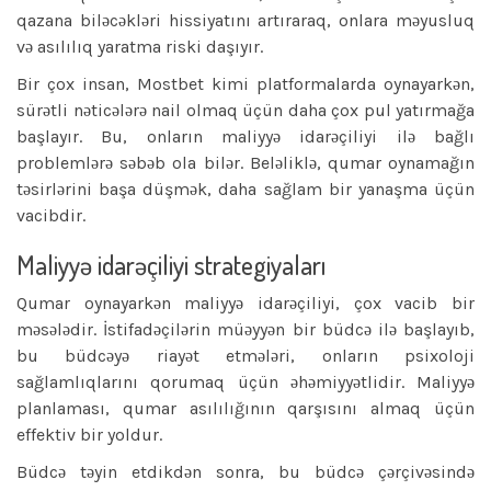
qazana biləcəkləri hissiyatını artıraraq, onlara məyusluq
və asılılıq yaratma riski daşıyır.
Bir çox insan, Mostbet kimi platformalarda oynayarkən,
sürətli nəticələrə nail olmaq üçün daha çox pul yatırmağa
başlayır. Bu, onların maliyyə idarəçiliyi ilə bağlı
problemlərə səbəb ola bilər. Beləliklə, qumar oynamağın
təsirlərini başa düşmək, daha sağlam bir yanaşma üçün
vacibdir.
Maliyyə idarəçiliyi strategiyaları
Qumar oynayarkən maliyyə idarəçiliyi, çox vacib bir
məsələdir. İstifadəçilərin müəyyən bir büdcə ilə başlayıb,
bu büdcəyə riayət etmələri, onların psixoloji
sağlamlıqlarını qorumaq üçün əhəmiyyətlidir. Maliyyə
planlaması, qumar asılılığının qarşısını almaq üçün
effektiv bir yoldur.
Büdcə təyin etdikdən sonra, bu büdcə çərçivəsində