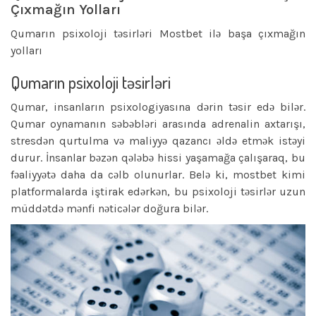
Çıxmağın Yolları
Qumarın psixoloji təsirləri Mostbet ilə başa çıxmağın
yolları
Qumarın psixoloji təsirləri
Qumar, insanların psixologiyasına dərin təsir edə bilər.
Qumar oynamanın səbəbləri arasında adrenalin axtarışı,
stresdən qurtulma və maliyyə qazancı əldə etmək istəyi
durur. İnsanlar bəzən qələbə hissi yaşamağa çalışaraq, bu
fəaliyyətə daha da cəlb olunurlar. Belə ki,
mostbet
kimi
platformalarda iştirak edərkən, bu psixoloji təsirlər uzun
müddətdə mənfi nəticələr doğura bilər.