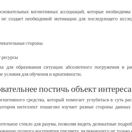
сновательных когнитивных ассоциаций, которые необходимы
м не создает необходимой мотивации для последующего иссле
лекательные стороны
т ресурсы
ва для образования ситуации абсолютного погружения в р
е условия для обучения и креативности.
вательнее постичь объект интереса
гнитивного средства, который помогает углубиться в суть ра
 котором интеллект пошагово изучает разные стороны данны
ительное стекло для разума, позволяя видеть деликатные подр
рованию полного восприятия предмета, включающего не только 