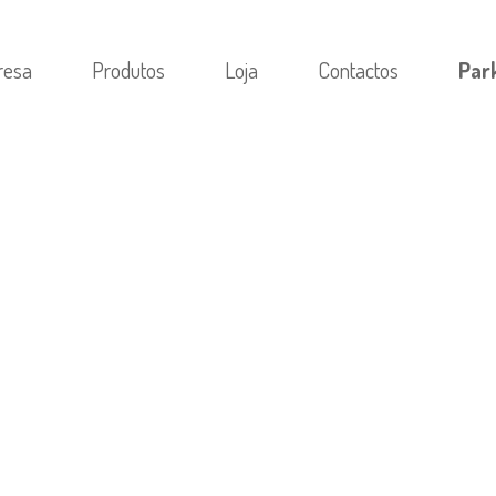
resa
Produtos
Loja
Contactos
Par
RIA
/
КАКИМ ОБРАЗОМ КОНЦЕНТРАЦИЯ СВЯЗ