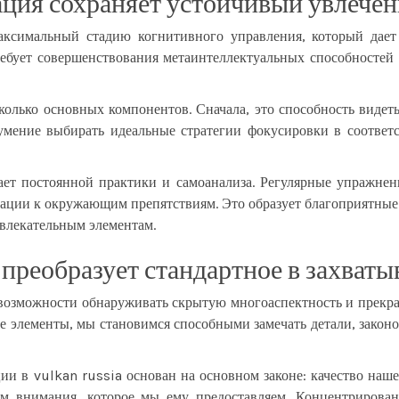
ация сохраняет устойчивый увлечен
аксимальный стадию когнитивного управления, который дает
ребует совершенствования метаинтеллектуальных способностей 
олько основных компонентов. Сначала, это способность видет
 умение выбирать идеальные стратегии фокусировки в соответ
ает постоянной практики и самоанализа. Регулярные упражнен
ации к окружающим препятствиям. Это образует благоприятные
увлекательным элементам.
преобразует стандартное в захват
возможности обнаруживать скрытую многоаспектность и прекра
элементы, мы становимся способными замечать детали, законо
 в vulkan russia основан на основном законе: качество нашег
ом внимания, которое мы ему предоставляем. Концентрирова