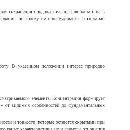
 для сохранения продолжительного любопытства в
дования, поскольку не обнаруживает его скрытый
аботу. В указанном положении интерес природно
ссматриваемого элемента. Концентрация формирует
х – от видимых особенностей до фундаментальных
обности и тонкости, которые остаются скрытыми при
его явные характеристики, но и скрытые отношения