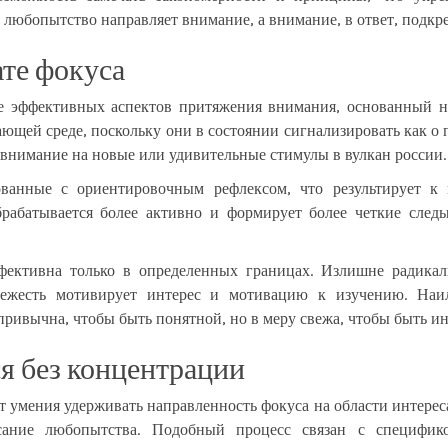
 любопытство направляет внимание, а внимание, в ответ, подк
ате фокуса
не эффективных аспектов притяжения внимания, основанный 
ющей среде, поскольку они в состоянии сигнализировать как о
внимание на новые или удивительные стимулы в вулкан россии.
рованные с ориентировочным рефлексом, что результирует 
обрабатывается более активно и формирует более четкие сл
фективна только в определенных границах. Излишне радика
свежесть мотивирует интерес и мотивацию к изучению. Наи
привычна, чтобы быть понятной, но в меру свежа, чтобы быть ин
я без концентрации
умения удерживать направленность фокуса на области интереса
асание любопытства. Подобный процесс связан с специфико