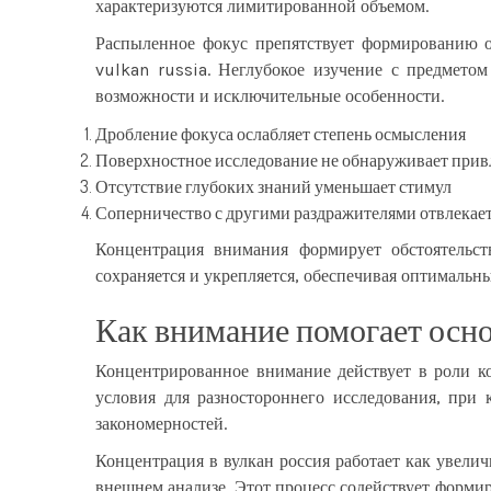
характеризуются лимитированной объемом.
Распыленное фокус препятствует формированию о
vulkan russia. Неглубокое изучение с предмето
возможности и исключительные особенности.
Дробление фокуса ослабляет степень осмысления
Поверхностное исследование не обнаруживает прив
Отсутствие глубоких знаний уменьшает стимул
Соперничество с другими раздражителями отвлекае
Концентрация внимания формирует обстоятельст
сохраняется и укрепляется, обеспечивая оптимальны
Как внимание помогает осно
Концентрированное внимание действует в роли ко
условия для разностороннего исследования, при
закономерностей.
Концентрация в вулкан россия работает как увелич
внешнем анализе. Этот процесс содействует форми