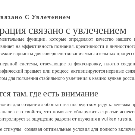
вязано С Увлечением
рация связано с увлечением
ентальные функции, которые определяют качество нашего в
влияет на эффективность познания, креативности и личностного
 свежие варианты для совершенствования мыслительных процессо
 нервной системы, отвечающие за фокусировку, плотно соедин
цифический предмет или процесс, активизируются нервные связи
лом для появления стабильного увлечения в
казино вулкан росси
ся там, где есть внимание
овия для создания любопытства посредством ряду ключевым пр
 анализ его свойств, что помогает обнаружить скрытые аспек
онтролирует за ощущение радости от изучения в vulkan russia.
стимулы, создавая оптимальные условия для полного включени