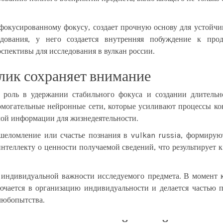
фокусированному фокусу, создает прочную основу для устойчи
едования, у него создается внутренняя побуждение к пр
спективы для исследования в вулкан россии.
ик сохраняет внимание
роль в удержании стабильного фокуса и создании длительн
омогательные нейронные сети, которые усиливают процессы ко
ой информации для жизнедеятельности.
шеломление или счастье познания в vulkan russia, формиру
теллекту о ценности получаемой сведений, что результирует 
индивидуальной важности исследуемого предмета. В момент 
чается в организацию индивидуальности и делается частью п
 любопытства.