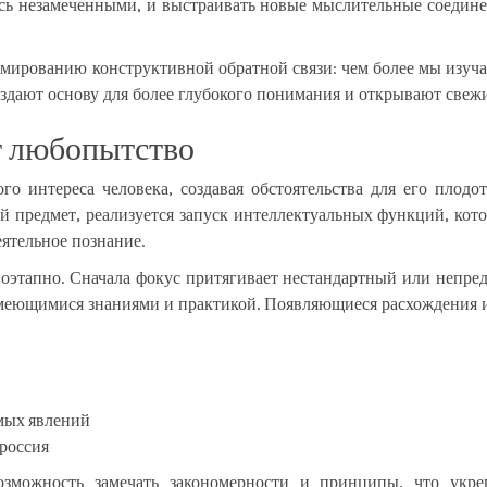
ись незамеченными, и выстраивать новые мыслительные соединен
ированию конструктивной обратной связи: чем более мы изучае
оздают основу для более глубокого понимания и открывают свеж
т любопытство
ого интереса человека, создавая обстоятельства для его плод
 предмет, реализуется запуск интеллектуальных функций, кот
еятельное познание.
этапно. Сначала фокус притягивает нестандартный или непред
с имеющимися знаниями и практикой. Появляющиеся расхождения
мых явлений
россия
озможность замечать закономерности и принципы, что укр