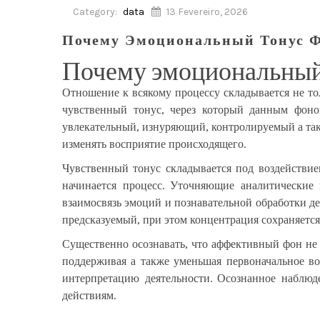
Category:
data
13 Fevereiro, 2026
Почему Эмоциональный Тонус Ф
Почему эмоциональный 
Отношение к всякому процессу складывается не то
чувственный тонус, через который данным фоном
увлекательный, изнуряющий, контролируемый а та
изменять восприятие происходящего.
Чувственный тонус складывается под воздействие
начинается процесс. Уточняющие аналитические
взаимосвязь эмоций и познавательной обработки де
предсказуемый, при этом концентрация сохраняетс
Существенно осознавать, что аффективный фон не 
поддерживая а также уменьшая первоначальное во
интерпретацию деятельности. Осознанное наблюд
действиям.