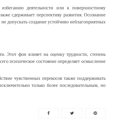
 избеганию деятельности или к поверхностному
также сдерживает перспективу развития. Осознание
 не допускать создание устойчиво неблагоприятных
. Этот фон влияет на оценку трудности, степень
сего психическое состояние определяет осмысление
ействие чувственных перекосов также поддерживать
исключительно только более последовательным, но