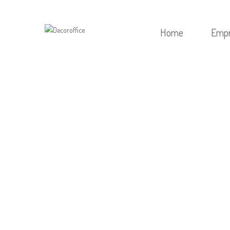
Home
Emp
HOME
/
DATA
/
ПОЧЕ