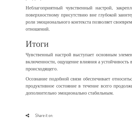
Неблагоприятный чувственный настрой, закреп
поверхностному присутствию вне глубокой заинтер
роли эмоционального контекста позволяет своевре
отношений.
Итоги
Чувственный настрой выступает основным элемен
включенности, ощущение влияния а устойчивость в
происходящего.
Осознание подобной связи обеспечивает относитьс
продуктивное состояние в течение всего продолж
дополнительно эмоционально стабильным.
Share it on: