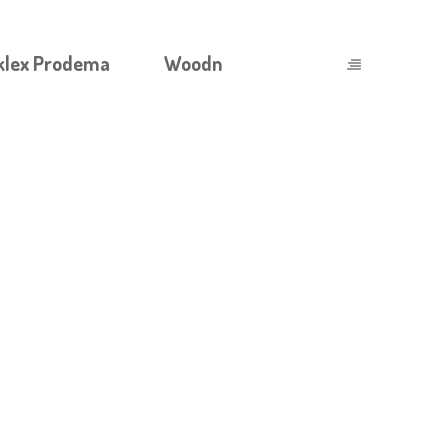
klex Prodema
Woodn
ПРИЯТИЕ К ПРОЦЕССУ