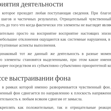
риятия деятельности
м которое проходит любая поступающая сведения. При благ
у шагов и частичных результатах. Отрицательный чувственный
оть до того что когда фактически эти элементы не выглядят явл
чительно просто на восприятие восприятие настоящих эпизо
 небольшие отклонения ощущаются как системные нарушения, в 
итуативные аспекты выполнения.
одинаковый тот же данный же деятельность в разные мом
 элементы становятся выделенными, при этом какие именно
скорее посредством их субъективно субъективно приоритетной к
ссе выстраивании фона
в рамках которой именно разворачивается чувственный фон.
енный фон сдвигается по направлению к плоскость напряжения 
ительность к любым всяким сдвигам от замысла.
креплять как положительные, так и отрицательные реакци