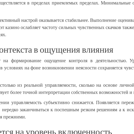
существляется в пределах приемлемых пределах. Минимальные 
тивный настрой оказывается стабильнее. Выполнение оценивает
эт казино ослабляет частоту сильных чувственных скачков такж
ях.
контекста в ощущения влияния
т на формирование ощущение контроля в деятельностью. Ур
в условиях на фоне возникновении неясности сохраняется чувст
столько из реальной управляемости, сколько на основе личн
вует более точной интерпретации собственных возможностей и 
ии управляемость субъективно снижается. Появляется пережи
o нередко заканчиваться к поспешным резким решениям а к и
ся прежними.
ется на уровень включенность