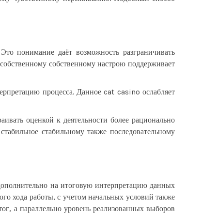
Это понимание даёт возможность разграничивать
 собственному собственному настрою поддерживает
рпретацию процесса. Данное cat casino ослабляет
раивать оценкой к деятельности более рационально
 стабильное стабильному также последовательному
дополнительно на итоговую интерпретацию данных
ого хода работы, с учетом начальных условий также
тог, а параллельно уровень реализованных выборов