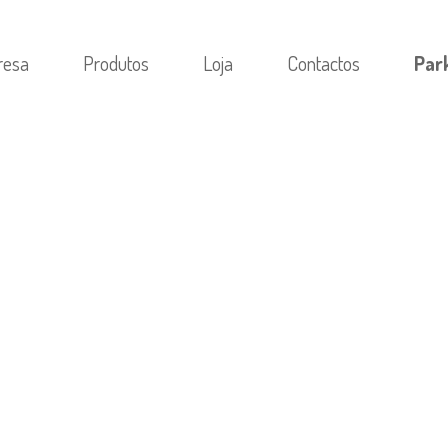
resa
Produtos
Loja
Contactos
Par
МУ ЭМОЦИОНАЛЬНЫЙ ТОНУС ФОРМИРУЕТ ВОС