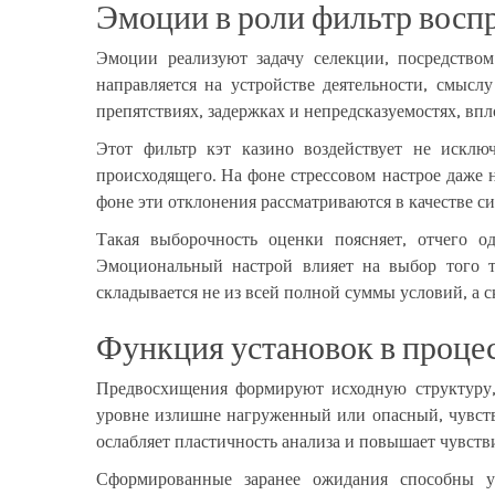
Эмоции в роли фильтр восп
Эмоции реализуют задачу селекции, посредство
направляется на устройстве деятельности, смысл
препятствиях, задержках и непредсказуемостях, впл
Этот фильтр кэт казино воздействует не исклю
происходящего. На фоне стрессовом настрое даже
фоне эти отклонения рассматриваются в качестве с
Такая выборочность оценки поясняет, отчего 
Эмоциональный настрой влияет на выбор того то
складывается не из всей полной суммы условий, а 
Функция установок в проце
Предвосхищения формируют исходную структуру, 
уровне излишне нагруженный или опасный, чувств
ослабляет пластичность анализа и повышает чувств
Сформированные заранее ожидания способны у