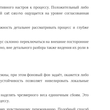
ктивного настроя к процессу. Положительный либо
й cat casino ощущается на уровне согласованная
жность детальнее рассматривать процесс и глубже
ус склонно переключаться на внешние посторонние
но, вне детального разбора также видения их роли в
жны, при этом фоновый фон задаёт, окажется либо
устойчивость позволяет нивелировать локальные
 наделять чрезмерного веса единичным сбоям. Это
цессу.
вному чувственному переживанию. Подобный способ