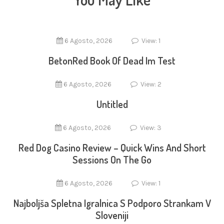
6 Agosto, 2026
View: 1
BetonRed Book Of Dead Im Test
6 Agosto, 2026
View: 2
Untitled
6 Agosto, 2026
View: 3
Red Dog Casino Review – Quick Wins And Short
Sessions On The Go
6 Agosto, 2026
View: 1
Najboljša Spletna Igralnica S Podporo Strankam V
Sloveniji