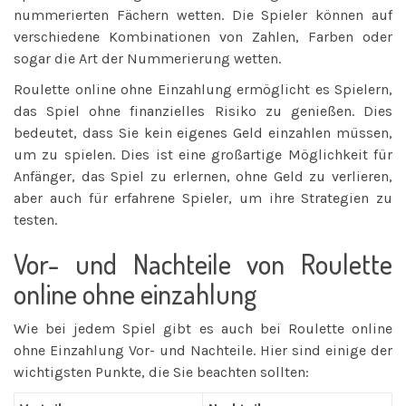
nummerierten Fächern wetten. Die Spieler können auf
verschiedene Kombinationen von Zahlen, Farben oder
sogar die Art der Nummerierung wetten.
Roulette online ohne Einzahlung ermöglicht es Spielern,
das Spiel ohne finanzielles Risiko zu genießen. Dies
bedeutet, dass Sie kein eigenes Geld einzahlen müssen,
um zu spielen. Dies ist eine großartige Möglichkeit für
Anfänger, das Spiel zu erlernen, ohne Geld zu verlieren,
aber auch für erfahrene Spieler, um ihre Strategien zu
testen.
Vor- und Nachteile von Roulette
online ohne einzahlung
Wie bei jedem Spiel gibt es auch bei Roulette online
ohne Einzahlung Vor- und Nachteile. Hier sind einige der
wichtigsten Punkte, die Sie beachten sollten: