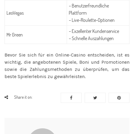
– Benutzerfreundliche
LeoVegas
Plattform
– Live-Roulette-Optionen
– Exzellenter Kundenservice
Mr Green
– Schnelle Auszahlungen
Bevor Sie sich für ein Online-Casino entscheiden, ist es
wichtig, die angebotenen Spiele, Boni und Promotionen
sowie die Zahlungsmethoden zu überprüfen, um das
beste Spielerlebnis zu gewährleisten.
Share it on: