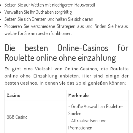
Setzen Sie auf Wetten mit niedrigerem Hausvorteil
Verwalten Sie Ihr Guthaben sorgfältig
Setzen Sie sich Grenzen und halten Sie sich daran
Probieren Sie verschiedene Strategien aus und finden Sie heraus,
welche für Sie am besten funktioniert
Die besten Online-Casinos für
Roulette online ohne einzahlung
Es gibt eine Vielzahl von Online-Casinos, die Roulette
online ohne Einzahlung anbieten. Hier sind einige der
besten Casinos, in denen Sie das Spiel genießen können:
Casino
Merkmale
– Große Auswahl an Roulette-
Spielen
888 Casino
– Attraktive Boni und
Promotionen