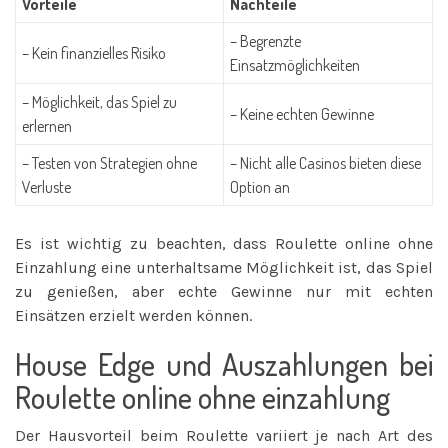
Vorteile
Nachteile
– Begrenzte
– Kein finanzielles Risiko
Einsatzmöglichkeiten
– Möglichkeit, das Spiel zu
– Keine echten Gewinne
erlernen
– Testen von Strategien ohne
– Nicht alle Casinos bieten diese
Verluste
Option an
Es ist wichtig zu beachten, dass Roulette online ohne
Einzahlung eine unterhaltsame Möglichkeit ist, das Spiel
zu genießen, aber echte Gewinne nur mit echten
Einsätzen erzielt werden können.
House Edge und Auszahlungen bei
Roulette online ohne einzahlung
Der Hausvorteil beim Roulette variiert je nach Art des