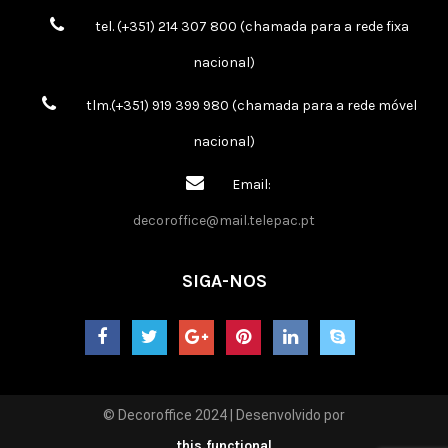
tel. (+351) 214 307 800 (chamada para a rede fixa
nacional)
tlm.(+351) 919 399 980 (chamada para a rede móvel
nacional)
Email:
decoroffice@mail.telepac.pt
SIGA-NOS
© Decoroffice 2024 | Desenvolvido por
this.functional