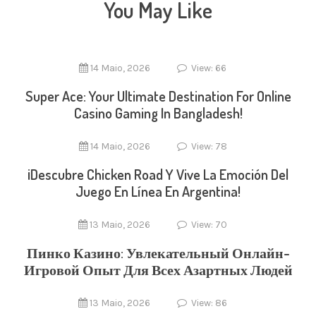
You May Like
14 Maio, 2026
View: 66
Super Ace: Your Ultimate Destination For Online
Casino Gaming In Bangladesh!
14 Maio, 2026
View: 78
¡Descubre Chicken Road Y Vive La Emoción Del
Juego En Línea En Argentina!
13 Maio, 2026
View: 70
Пинко Казино: Увлекательный Онлайн-
Игровой Опыт Для Всех Азартных Людей
13 Maio, 2026
View: 86