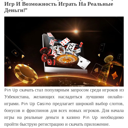
Игр И Возможность Играть На Реальные
Деньги!”
Pin Up скачать стал популярным запросом среди игроков из
Узбекистана, желающих насладиться лучшими онлайн-
играми. Pin Up Casino предлагает широкий выбор слотов,
бонусов и фриспинов для всех новых игроков. Для начала
игры на реальные деньги в казино Pin Up необходимо
пройти быструю регистрацию и скачать приложение.