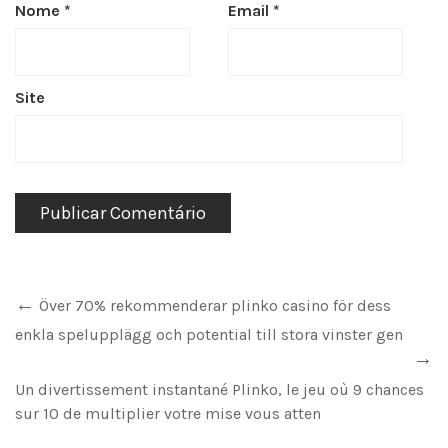
Nome
*
Email
*
Site
Över 70% rekommenderar plinko casino för dess
enkla spelupplägg och potential till stora vinster gen
Un divertissement instantané Plinko, le jeu où 9 chances
sur 10 de multiplier votre mise vous atten