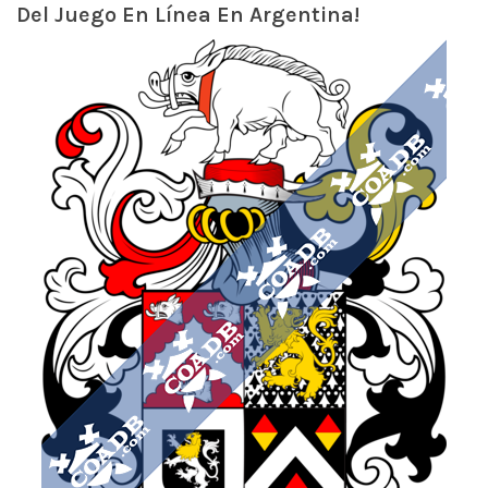
Del Juego En Línea En Argentina!