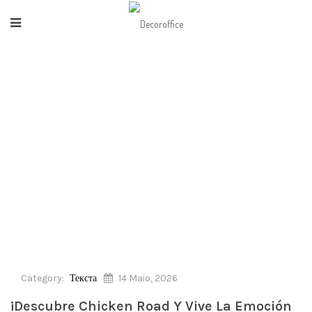
HOME
/
ТЕКСТА
/
¡DESCUBRE CHICKEN ROAD Y VIVE LA EMOCIÓN DEL
JUEGO EN LÍNEA EN ARGENTINA!
Category:
Текста
14 Maio, 2026
¡Descubre Chicken Road Y Vive La Emoción