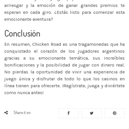
arriesgar y la emoción de ganar grandes premios te
esperan en cada giro. ¿Estás listo para comenzar esta
emocionante aventura?
Conclusión
En resumen, Chicken Road es una tragamonedas que ha
conquistado el corazón de los jugadores argentinos
gracias a su emocionante temática, sus increíbles
bonificaciones y la posibilidad de jugar con dinero real.
No pierdas la oportunidad de vivir una experiencia de
juego única y disfrutar de todo lo que los casinos en
línea tienen para ofrecerte. ¡Regístrate, juega y diviértete
como nunca antes!
Share it on: