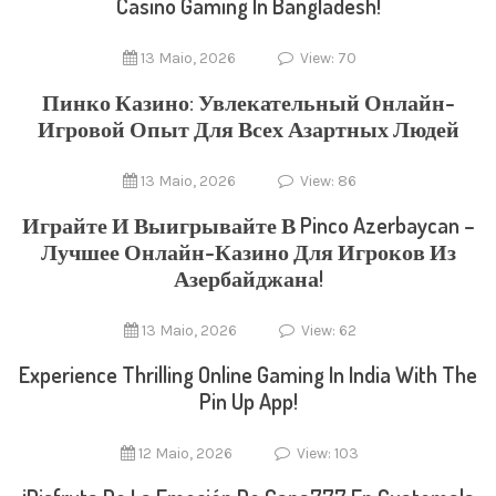
Casino Gaming In Bangladesh!
13 Maio, 2026
View: 70
Пинко Казино: Увлекательный Онлайн-
Игровой Опыт Для Всех Азартных Людей
13 Maio, 2026
View: 86
Играйте И Выигрывайте В Pinco Azerbaycan –
Лучшее Онлайн-Казино Для Игроков Из
Азербайджана!
13 Maio, 2026
View: 62
Experience Thrilling Online Gaming In India With The
Pin Up App!
12 Maio, 2026
View: 103