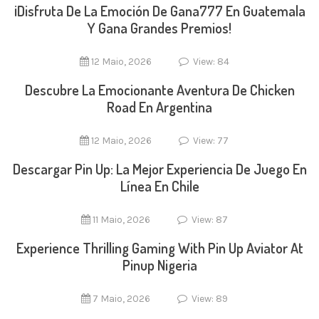
¡Disfruta De La Emoción De Gana777 En Guatemala
Y Gana Grandes Premios!
12 Maio, 2026
View: 84
Descubre La Emocionante Aventura De Chicken
Road En Argentina
12 Maio, 2026
View: 77
Descargar Pin Up: La Mejor Experiencia De Juego En
Línea En Chile
11 Maio, 2026
View: 87
Experience Thrilling Gaming With Pin Up Aviator At
Pinup Nigeria
7 Maio, 2026
View: 89