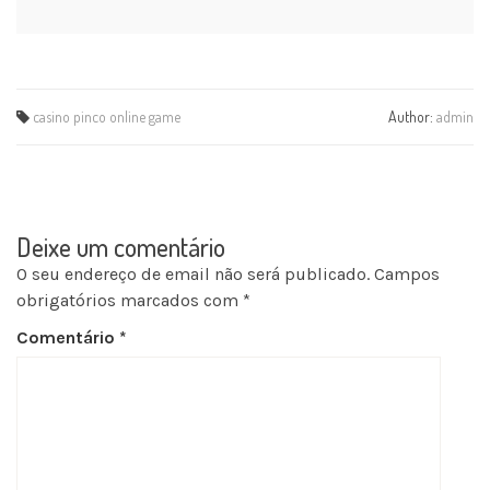
casino pinco online game
Author:
admin
Deixe um comentário
O seu endereço de email não será publicado.
Campos
obrigatórios marcados com
*
Comentário
*