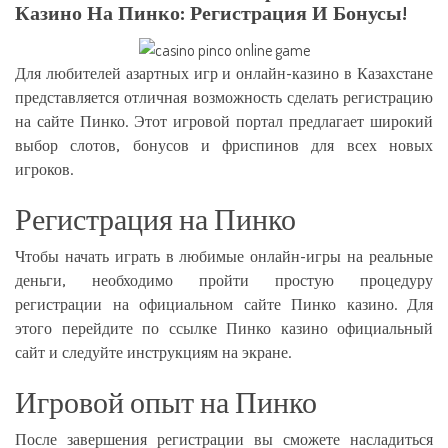
Казино На Пинко: Регистрация И Бонусы!
Для любителей азартных игр и онлайн-казино в Казахстане
представляется отличная возможность сделать регистрацию
на сайте Пинко. Этот игровой портал предлагает широкий
выбор слотов, бонусов и фриспинов для всех новых
игроков.
Регистрация на Пинко
Чтобы начать играть в любимые онлайн-игры на реальные
деньги, необходимо пройти простую процедуру
регистрации на официальном сайте Пинко казино. Для
этого перейдите по ссылке
Пинко казино официальный
сайт
и следуйте инструкциям на экране.
Игровой опыт на Пинко
После завершения регистрации вы сможете насладиться