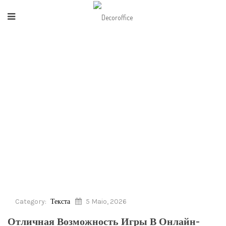
HOME
/
ТЕКСТА
/
ОТЛИЧНАЯ ВОЗМОЖНОСТЬ ИГРЫ В
ОНЛАЙН-КАЗИНО НА ПИНКО:
РЕГИСТРАЦИЯ И БОНУСЫ!
Category:
Текста
5 Maio, 2026
Отличная Возможность Игры В Онлайн-