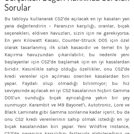
Sorular
Bu tabloyu kullanarak CS2'de açılacak en iyi kasaları yan
yana değerlendirin – Paranızın karşılığı, oranlar, bıçak
seçenekleri, eldiven havuzları, sizin için ne gerekiyorsa.
En yeni Kilowatt Kasası, Counter-Struck DOS için özel
olarak tasarlanmış ilk silah kasasıdır ve temel En İyi
Kaçırma havuzundan çıkarılabilir, bu nedenle yeni
başlayanlar için CS2'de başlamak için en iyi kasalardan
biridir. Kesinlikle sahip olduğu özellikler, onu CS2'de
kredi verenler için açılması önerilen kasalardan biri
yapar. Faydalı olup olmadığı bilinmiyor; bu hız
seviyesinde açılacak en iyi CS2 kasalarının hiçbiri Gamma
DOS'un sunduğu bıçak ayrıcalığına yakın bir şey
sunmuyor. Karambit ve M9 Bayonet'i, Autotronic, Lore ve
Black Laminate gibi Gamma sonlarına kadar içerir, bu da
onu CS2 kredi verenlerinin sahip olmak istediği en iyi
bıçak kasalarından biri yapar. Yeni Wildfire Instance,
CS2'de paranızın karşılığını fazlasıyla alabileceğiniz ve