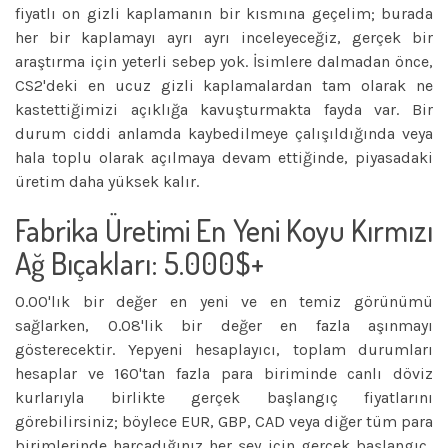
fiyatlı on gizli kaplamanın bir kısmına geçelim; burada
her bir kaplamayı ayrı ayrı inceleyeceğiz, gerçek bir
araştırma için yeterli sebep yok. İsimlere dalmadan önce,
CS2'deki en ucuz gizli kaplamalardan tam olarak ne
kastettiğimizi açıklığa kavuşturmakta fayda var. Bir
durum ciddi anlamda kaybedilmeye çalışıldığında veya
hala toplu olarak açılmaya devam ettiğinde, piyasadaki
üretim daha yüksek kalır.
Fabrika Üretimi En Yeni Koyu Kırmızı
Ağ Bıçakları: 5.000$+
0.00'lık bir değer en yeni ve en temiz görünümü
sağlarken, 0.08'lik bir değer en fazla aşınmayı
gösterecektir. Yepyeni hesaplayıcı, toplam durumları
hesaplar ve 160'tan fazla para biriminde canlı döviz
kurlarıyla birlikte gerçek başlangıç ​​fiyatlarını
görebilirsiniz; böylece EUR, GBP, CAD veya diğer tüm para
birimlerinde harcadığınız her şey için gerçek başlangıç ​​