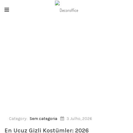
HOME
/
SEM CATEGORIA
/
EN UCUZ GIZLI KOSTÜMLER: 2026 GÜNCELLEMESI
CS2'NIN EN YENI GELIŞMELERI CS:WADE, DOTA DOS
VE CORROSION
Category:
Sem categoria
3 Julho, 2026
En Ucuz Gizli Kostümler: 2026