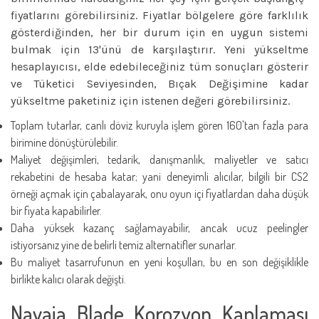
fiyatlarını görebilirsiniz. Fiyatlar bölgelere göre farklılık
gösterdiğinden, her bir durum için en uygun sistemi
bulmak için 13'ünü de karşılaştırır. Yeni yükseltme
hesaplayıcısı, elde edebileceğiniz tüm sonuçları gösterir
ve Tüketici Seviyesinden, Bıçak Değişimine kadar
yükseltme paketiniz için istenen değeri görebilirsiniz.
Toplam tutarlar, canlı döviz kuruyla işlem gören 160'tan fazla para
birimine dönüştürülebilir.
Maliyet değişimleri, tedarik, danışmanlık, maliyetler ve satıcı
rekabetini de hesaba katar; yani deneyimli alıcılar, bilgili bir CS2
örneği açmak için çabalayarak, onu oyun içi fiyatlardan daha düşük
bir fiyata kapabilirler.
Daha yüksek kazanç sağlamayabilir, ancak ucuz peelingler
istiyorsanız yine de belirli temiz alternatifler sunarlar.
Bu maliyet tasarrufunun en yeni koşulları, bu en son değişiklikle
birlikte kalıcı olarak değişti.
Navaja Blade Korozyon Kaplaması