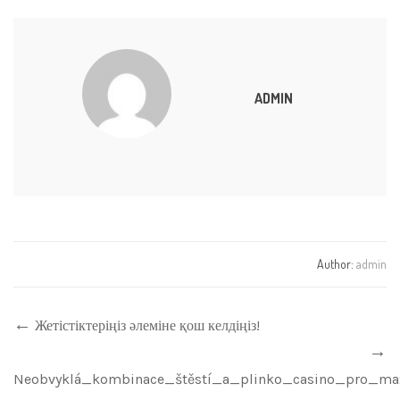
ADMIN
Author:
admin
Жетістіктеріңіз әлеміне қош келдіңіз!
Neobvyklá_kombinace_štěstí_a_plinko_casino_pro_ma