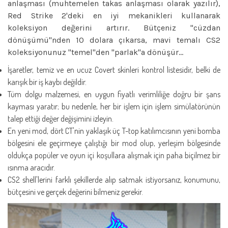
anlaşması (muhtemelen takas anlaşması olarak yazılır),
Red Strike 2'deki en iyi mekanikleri kullanarak
koleksiyon değerini artırır. Bütçeniz "cüzdan
dönüşümü"nden 10 dolara çıkarsa, mavi temalı CS2
koleksiyonunuz "temel"den "parlak"a dönüşür…
İşaretler, temiz ve en ucuz Covert skinleri kontrol listesidir, belki de
karışık bir iş kaybı değildir.
Tüm dolgu malzemesi, en uygun fiyatlı verimliliğe doğru bir şans
kayması yaratır; bu nedenle, her bir işlem için işlem simülatörünün
talep ettiği değer değişimini izleyin.
En yeni mod, dört CT'nin yaklaşık üç T-top katılımcısının yeni bomba
bölgesini ele geçirmeye çalıştığı bir mod olup, yerleşim bölgesinde
oldukça popüler ve oyun içi koşullara alışmak için paha biçilmez bir
ısınma aracıdır.
CS2 shell'lerini farklı şekillerde alıp satmak istiyorsanız, konumunu,
bütçesini ve gerçek değerini bilmeniz gerekir.