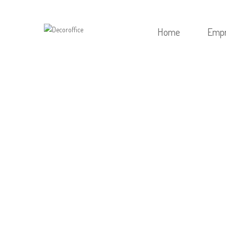
Home
Emp
HOME
/