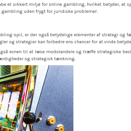
be et sikkert miljø for online gambling, hvilket betyder, at spi
e gambling uden frygt for juridiske problemer.
ling-spil, er der også betydelige elementer af strategi og f
egler og strategier kan forbedre ens chancer for at vinde betyde
så evnen til at læse modstandere og træffe strategiske beslu
 færdigheder og strategisk tænkning.