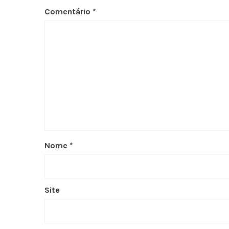
Comentário
*
Nome
*
Site