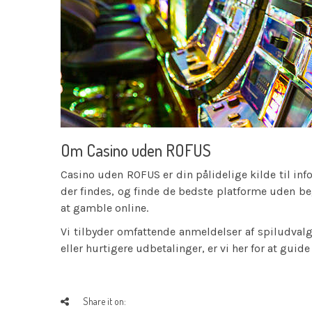
Om Casino uden ROFUS
Casino uden ROFUS er din pålidelige kilde til inf
der findes, og finde de bedste platforme uden be
at gamble online.
Vi tilbyder omfattende anmeldelser af spiludval
eller hurtigere udbetalinger, er vi her for at g
Share it on: