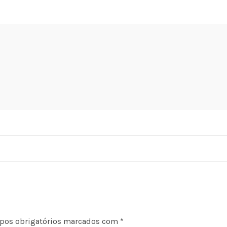
os obrigatórios marcados com
*