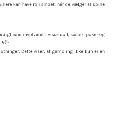
llere kan have ro i sindet, når de vælger at spille
ærdigheder involveret i visse spil, såsom poker og
ligt.
tninger. Dette viser, at gambling ikke kun er en