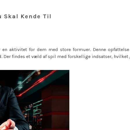
 Skal Kende Til
en aktivitet for dem med store formuer. Denne opfattelse
Der findes et væld af spil med forskellige indsatser, hvilket g