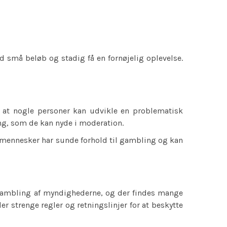
d små beløb og stadig få en fornøjelig oplevelse.
, at nogle personer kan udvikle en problematisk
ing, som de kan nyde i moderation.
e mennesker har sunde forhold til gambling og kan
ne gambling af myndighederne, og der findes mange
er strenge regler og retningslinjer for at beskytte