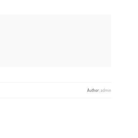
Author:
admin