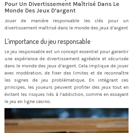
Pour Un Divertissement Maîtrisé Dans Le
Monde Des Jeux D’argent
Jouer de manière responsable les clés pour un
divertissement maîtrisé dans le monde des jeux d’argent
L’importance du jeu responsable
Le jeu responsable est un concept essentiel pour garantir
une expérience de divertissement agréable et sécurisée
dans le monde des jeux d’argent. Cela implique de jouer
avec modération, de fixer des limites et de reconnaître
les signes de jeu problématique. En intégrant ces
principes, les joueurs peuvent profiter des jeux tout en
évitant les risques liés à l’addiction, comme en essayant
le
jeu en ligne casino
.