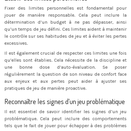
Fixer des limites personnelles est fondamental pour
jouer de manière responsable. Cela peut inclure la
détermination d’un budget à ne pas dépasser, ainsi
qu’un temps de jeu défini. Ces limites aident à maintenir
le contrôle sur ses habitudes de jeu et à éviter les pertes
excessives.
Il est également crucial de respecter ces limites une fois
qu’elles sont établies. Cela nécessite de la discipline et
une bonne dose d’auto-évaluation. Se poser
régulièrement la question de son niveau de confort face
aux enjeux et aux pertes peut aider à ajuster ses
pratiques de jeu de manière proactive.
Reconnaître les signes d’un jeu problématique
Il est essentiel de savoir identifier les signes d’un jeu
problématique. Cela peut inclure des comportements
tels que le fait de jouer pour échapper à des problèmes