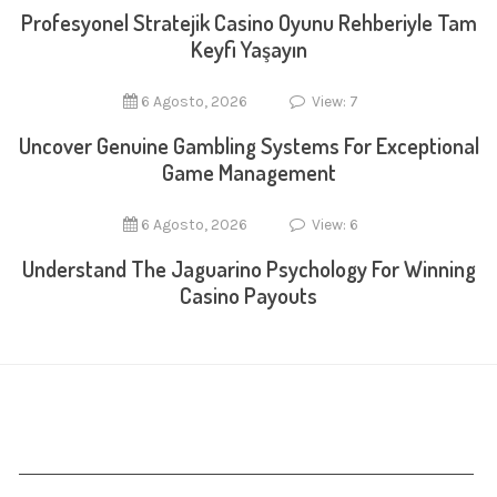
Profesyonel Stratejik Casino Oyunu Rehberiyle Tam
Keyfi Yaşayın
6 Agosto, 2026
View: 7
Uncover Genuine Gambling Systems For Exceptional
Game Management
6 Agosto, 2026
View: 6
Understand The Jaguarino Psychology For Winning
Casino Payouts