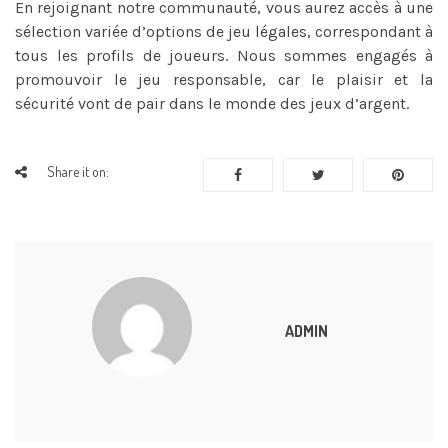
En rejoignant notre communauté, vous aurez accès à une
sélection variée d’options de jeu légales, correspondant à
tous les profils de joueurs. Nous sommes engagés à
promouvoir le jeu responsable, car le plaisir et la
sécurité vont de pair dans le monde des jeux d’argent.
Share it on:
ADMIN