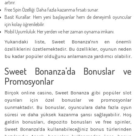
artırır.
Free Spin Özelliği: Daha fazla kazanma fırsatı sunar.
Basit Kurallar: Hem yeni başlayanlar hem de deneyimli oyuncular
için kolay öğrenilebilir.
Mobil Uyumluluk: Her yerden ve her zaman oynama imkanı.
Yukarıdaki liste, Sweet Bonanza'nın en önemli
özelliklerini özetlemektedir. Bu özellikler, oyunun neden
bu kadar popüler olduğunu anlamanıza yardımcı olabilir.
Sweet Bonanza'da Bonuslar ve
Promosyonlar
Birçok online casino, Sweet Bonanza gibi popüler slot
oyunları için özel bonuslar ve promosyonlar
sunmaktadır. Bu bonuslar, oyunculara daha fazla oyun
süresi ve daha yüksek kazanma şansı sağlayabilir. Hoş
geldin bonusları, depozito bonusları ve free spinler,
Sweet Bonanza'da kullanabileceğiniz bonus türlerinden