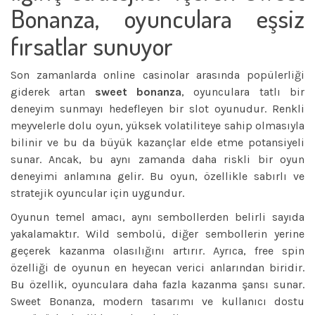
Bonanza, oyunculara eşsiz
fırsatlar sunuyor
Son zamanlarda online casinolar arasında popülerliği
giderek artan
sweet bonanza
, oyunculara tatlı bir
deneyim sunmayı hedefleyen bir slot oyunudur. Renkli
meyvelerle dolu oyun, yüksek volatiliteye sahip olmasıyla
bilinir ve bu da büyük kazançlar elde etme potansiyeli
sunar. Ancak, bu aynı zamanda daha riskli bir oyun
deneyimi anlamına gelir. Bu oyun, özellikle sabırlı ve
stratejik oyuncular için uygundur.
Oyunun temel amacı, aynı sembollerden belirli sayıda
yakalamaktır. Wild sembolü, diğer sembollerin yerine
geçerek kazanma olasılığını artırır. Ayrıca, free spin
özelliği de oyunun en heyecan verici anlarından biridir.
Bu özellik, oyunculara daha fazla kazanma şansı sunar.
Sweet Bonanza, modern tasarımı ve kullanıcı dostu