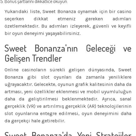
Bonus şartlarını dikkatlice okuyun.
Yukarıdaki liste, Sweet Bonanza oynamak için bir casino
seçerken dikkat etmeniz gereken adımları
özetlemektedir. Bu adımları izleyerek, güvenli ve keyifli
bir oyun deneyimi yaşayabilirsiniz.
Sweet Bonanza'nın Geleceği ve
Gelişen Trendler
Online casinoların sürekli gelişen dünyasında, Sweet
Bonanza gibi slot oyunları da zamanla yeniliklere
uğrayacaktır. Gelecekte, oyunun grafik kalitesinin daha da
artması, yeni özellikler eklenmesi ve mobil uyumluluğun
daha da geliştirilmesi beklenmektedir. Ayrıca, sanal
gerçeklik (VR) ve artırılmış gerçeklik (AR) teknolojilerinin
slot oyunlarına entegre edilmesi, oyun deneyimini daha
da gerçekçi hale getirebilir.
Sweet Bonanza'da Yeni Stratejiler