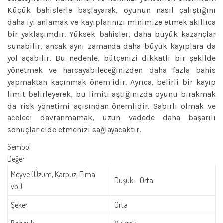
Küçük bahislerle başlayarak, oyunun nasıl çalıştığını
daha iyi anlamak ve kayıplarınızı minimize etmek akıllıca
bir yaklaşımdır. Yüksek bahisler, daha büyük kazançlar
sunabilir, ancak aynı zamanda daha büyük kayıplara da
yol açabilir. Bu nedenle, bütçenizi dikkatli bir şekilde
yönetmek ve harcayabileceğinizden daha fazla bahis
yapmaktan kaçınmak önemlidir. Ayrıca, belirli bir kayıp
limit belirleyerek, bu limiti aştığınızda oyunu bırakmak
da risk yönetimi açısından önemlidir. Sabırlı olmak ve
aceleci davranmamak, uzun vadede daha başarılı
sonuçlar elde etmenizi sağlayacaktır.
Sembol
Değer
Meyve (Üzüm, Karpuz, Elma
Düşük – Orta
vb.)
Şeker
Orta