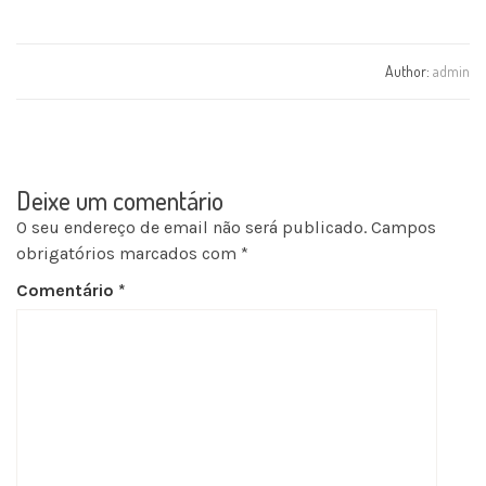
Author:
admin
Deixe um comentário
O seu endereço de email não será publicado.
Campos
obrigatórios marcados com
*
Comentário
*