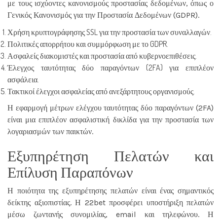
με τους ισχύοντες κανονισμούς προστασίας δεδομένων, όπως ο
Γενικός Κανονισμός για την Προστασία Δεδομένων (GDPR).
Χρήση κρυπτογράφησης SSL για την προστασία των συναλλαγών.
Πολιτικές απορρήτου και συμμόρφωση με το GDPR.
Ασφαλείς διακομιστές και προστασία από κυβερνοεπιθέσεις.
Έλεγχος ταυτότητας δύο παραγόντων (2FA) για επιπλέον
ασφάλεια.
Τακτικοί έλεγχοι ασφαλείας από ανεξάρτητους οργανισμούς.
Η εφαρμογή μέτρων ελέγχου ταυτότητας δύο παραγόντων (2FA)
είναι μια επιπλέον ασφαλιστική δικλίδα για την προστασία των
λογαριασμών των παικτών.
Εξυπηρέτηση Πελατών και
Επίλυση Παραπόνων
Η ποιότητα της εξυπηρέτησης πελατών είναι ένας σημαντικός
δείκτης αξιοπιστίας. Η 22bet προσφέρει υποστήριξη πελατών
μέσω ζωντανής συνομιλίας, email και τηλεφώνου. Η