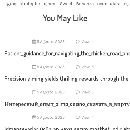
İlginç_stratejiler_içeren_Sweet_Bonanza_oyunculara_eşs
You May Like
5 Agosto, 2026
View: 4
Patient_guidance_for_navigating_the_chicken_road_and
5 Agosto, 2026
View: 5
Precision_aiming_yields_thrilling_rewards_through_th
5 Agosto, 2026
View: 5
Интересный_опыт_olimp_casino_скачать_в_вирт
5 Agosto, 2026
View: 4
İdmansevərlər_üçün_ən_yaxşı_seçim_mostbet_indir_etm