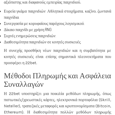
αξιόπιστης και διαφανούς εμπειρίας παιχνιδιού.
Ευρεία γκάμα παιχνιδιών: Αθλητικά στοιχήματα, καζίνο, ζωντανά
παιχνίδια.
Συνεργασία με κορυφαίους παρόχους λογισμικού.
Δίκαιο παιχνίδι με χρήση RNG.
Συχνές ενημερώσεις παιχνιδιών.
Διαθεσιμότητα παιχνιδιών σε κινητές συσκευές.
Η συνεχής προσθήκη νέων παιχνιδιών και η συμβατότητα με
κινητές συσκευές είναι επίσης σημαντικά πλεονεκτήματα που
προσφέρει η 22bet.
Μέθοδοι Πληρωμής και Ασφάλεια
Συναλλαγών
Η 22bet υποστηρίζει μια ποικιλία μεθόδων πληρωμής, όπως
πιστωτικές/χρεωστικές κάρτες, ηλεκτρονικά πορτοφόλια (Skrill,
Neteller), τραπεζικές μεταφορές και κρυπτονομίσματα (Bitcoin,
Ethereum). Η διαθεσιμότητα πολλών μεθόδων πληρωμής