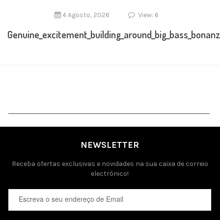
4 Agosto, 2026
View: 6
Genuine_excitement_building_around_big_bass_bonanza_
NEWSLETTER
Receba ofertas exclusivas e novidades na sua caixa de correio
electrónico!