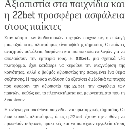
Αξιοπιστία στα παιχνίδια και
η 22bet προσφέρει ασφάλεια
στους παίκτες
Στον κόσμο των διαδικτυακών τυχερών παιχνιδιών, η επιλογή
μιας αξιόπιστης πλατφόρμας είναι υψίστης σημασίας. Οι παίκτες
αναζητούν ασφάλεια, διαφάνεια και μια ποικιλία επιλογών για να
απολαύσουν την εμπειρία τους. Η
22bet
, μια σχετικά νέα
πλατφόρμα, έχει κατάφερε να κερδίσει την αναγνώριση της
κοινότητας, αλλά ο βαθμός αξιοπιστίας της παραμένει ένα θέμα
συζήτησης. Η παρούσα ανάλυση θα εξετάσει διεξοδικά τις πτυχές
που αφορούν την αξιοπιστία της 22bet, την ασφάλεια των
παικτών, καθώς και τα πλεονεκτήματα και μειονεκτήματα που τη
διακρίνουν.
Η ανάγκη για υπεύθυνο παιχνίδι είναι πρωταρχικής σημασίας. Οι
διαδικτυακές πλατφόρμες, όπως η
22bet
, έχουν την ευθύνη να
προωθούν ασφαλείς πρακτικές και να παρέχουν εργαλεία στους